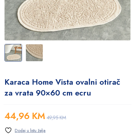
Karaca Home Vista ovalni otirač
za vrata 90×60 cm ecru
44,96
KM
49,95
KM