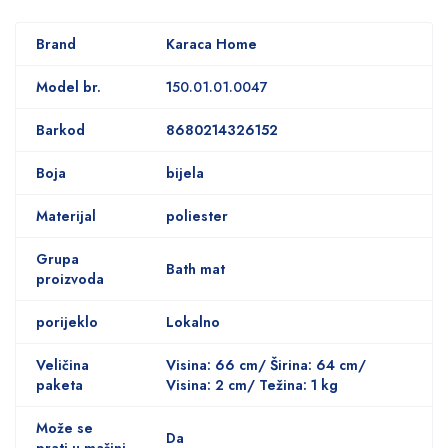
Brand
Karaca Home
Model br.
1
50.01.01.0047
Barkod
8680214326152
Boja
bijela
Materijal
poliester
Grupa
Bath mat
proizvoda
porijeklo
Lokalno
Veličina
Visina: 66 cm/ Širina: 64 cm/
paketa
Visina: 2 cm/ Težina: 1 kg
Može se
Da
prati u mašini