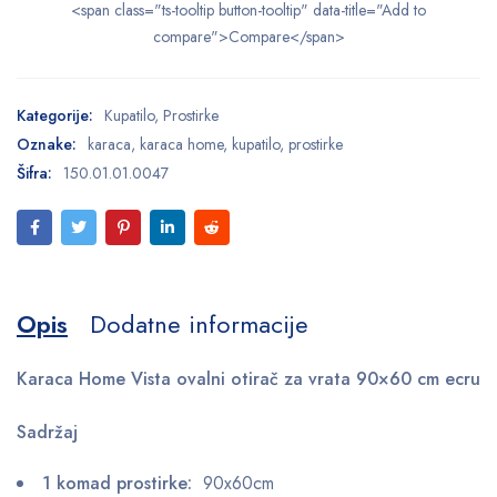
<span class="ts-tooltip button-tooltip" data-title="Add to
compare">Compare</span>
Kategorije:
Kupatilo
,
Prostirke
Oznake:
karaca
,
karaca home
,
kupatilo
,
prostirke
Šifra:
150.01.01.0047
Opis
Dodatne informacije
Karaca Home Vista ovalni otirač za vrata 90×60 cm ecru
Sadržaj
1 komad prostirke:
90x60cm