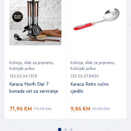
Kuhinja
,
Alati za pripremu
,
Kuhinja
,
Alati za pripremu
,
Kuhinjski pribor
Kuhinjski pribor
153.03.06.1519
153.03.07.8920
Karaca North Star 7
Karaca Retro ručno
komada set za serviranje
cjedilo
a
71,96
KM
9,86
KM
79,95
KM
10,95
KM