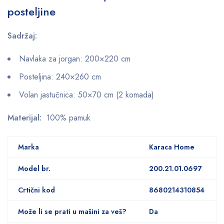
posteljine
Sadržaj:
Navlaka za jorgan: 200×220 cm
Posteljina: 240×260 cm
Volan jastučnica: 50×70 cm (2 komada)
Materijal:
100% pamuk
Marka
Karaca Home
Model br.
200.21.01.0697
Crtični kod
8680214310854
Može li se prati u mašini za veš?
Da