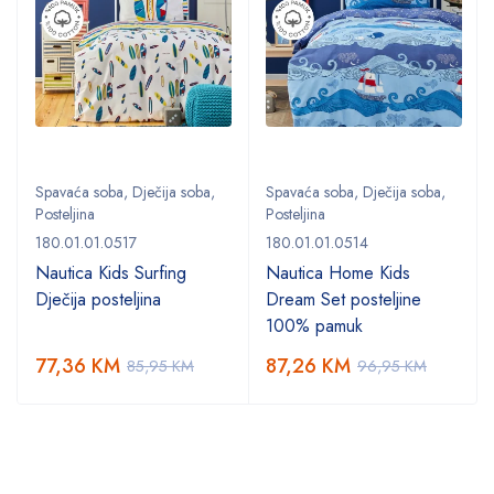
Spavaća soba
,
Dječija soba
,
Spavaća soba
,
Dječija soba
,
Posteljina
Posteljina
180.01.01.0517
180.01.01.0514
Nautica Kids Surfing
Nautica Home Kids
Dječija posteljina
Dream Set posteljine
100% pamuk
77,36
KM
87,26
KM
85,95
KM
96,95
KM