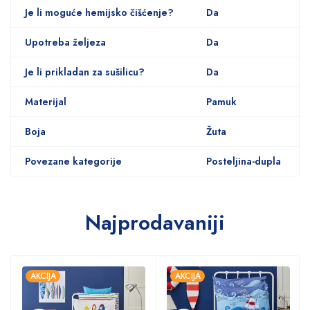
Je li moguće hemijsko čišćenje?
Da
Upotreba željeza
Da
Je li prikladan za sušilicu?
Da
Materijal
Pamuk
Boja
Žuta
Povezane kategorije
Posteljina-dupla
Najprodavaniji
AKCIJA
AKCIJA