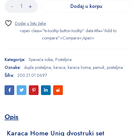
Dodaj u korpu
<span class="ts-tooltip button-tooltip" data-title="Add to
compare">Compare</span>
Kategorije:
Spavaća soba
,
Posteljina
Oznake:
dupla posteljina
,
karaca
,
karaca home
,
pamuk
,
posteljina
Šifra:
200.21.01.0697
Opis
Karaca Home Uniq dvostruki set