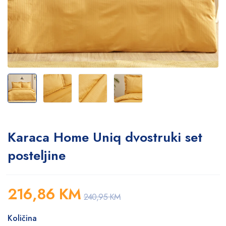
Karaca Home Uniq dvostruki set
posteljine
216,86
KM
240,95
KM
Količina