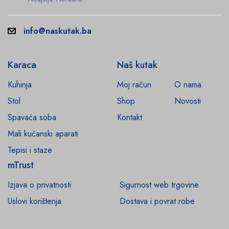
info@naskutak.ba
Karaca
Naš kutak
Kuhinja
Moj račun
O nama
Stol
Shop
Novosti
Spavaća soba
Kontakt
Mali kućanski aparati
Tepisi i staze
mTrust
Izjava o privatnosti
Sigurnost web trgovine
Uslovi korištenja
Dostava i povrat robe