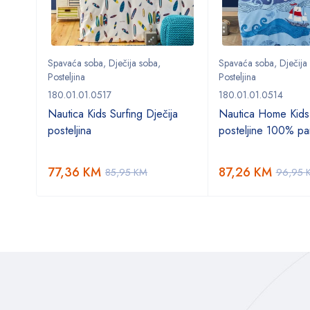
Spavaća soba
,
Dječija soba
,
Spavaća soba
,
Dječija
Posteljina
Posteljina
180.01.01.0517
180.01.01.0514
o
Nautica Kids Surfing Dječija
Nautica Home Kids
posteljina
posteljine 100% p
77,36
KM
87,26
KM
85,95
KM
96,95