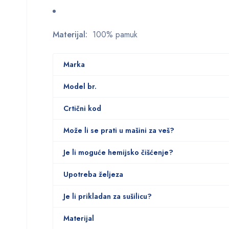
Materijal:
100% pamuk
Marka
Model br.
Crtični kod
Može li se prati u mašini za veš?
Je li moguće hemijsko čišćenje?
Upotreba željeza
Je li prikladan za sušilicu?
Materijal