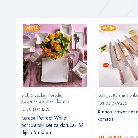
AKCIJA
AKCIJA
Stol
,
6 osoba
,
Posuđe
,
Kuhinja
,
Kuhinjski prib
Setovi za doručak i kolače
153.03.07.9225
153.03.07.3325
Karaca Power set 
 cm
Karaca Perfect White
komada
porculanski set za doručak 32
dijela 6 osoba
70,16
KM
77,95