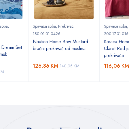
 soba
,
Spavaća soba
,
Prekrivači
Spavaća soba
180.01.01.0426
200.17.01.015
Nautica Home Bow Mustard
Karaca Hom
 Dream Set
bračni prekrivač od muslina
Claret Red je
amuk
prekrivača
126,86
KM
116,06
KM
140,95
KM
KM