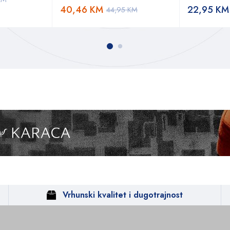
40,46
KM
22,95
KM
44,95
KM
Vrhunski kvalitet i dugotrajnost