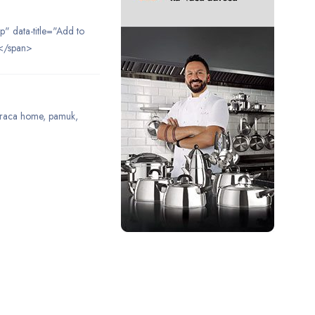
ip" data-title="Add to
</span>
raca home
,
pamuk
,