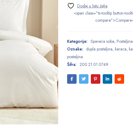
<span class="ts-tooltip button-toolt
compare">Compare
Kategorije:
Spavaća soba
,
Posteljina
Oznake:
dupla posteljina
,
karaca
,
ka
posteljina
Šifra:
200.21.01.0749