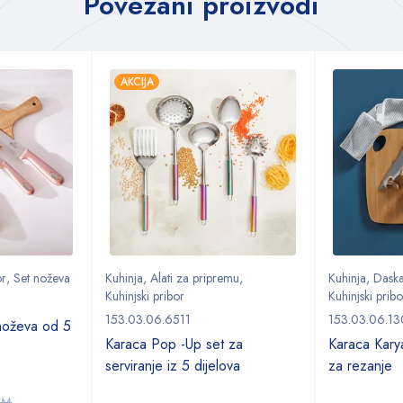
Povezani proizvodi
AKCIJA
or
,
Set noževa
Kuhinja
,
Alati za pripremu
,
Kuhinja
,
Daska
Kuhinjski pribor
Kuhinjski pribo
153.03.06.6511
153.03.06.1
noževa od 5
Karaca Pop -Up set za
Karaca Kary
serviranje iz 5 dijelova
za rezanje
KM