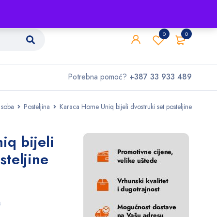
Shop
O nama
Kontakt
0
0
Potrebna pomoć?
+387 33 933 489
 soba
Posteljina
Karaca Home Uniq bijeli dvostruki set posteljine
q bijeli
steljine
M