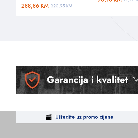
288,86
KM
320,95
KM
Uštedite uz promo cijene