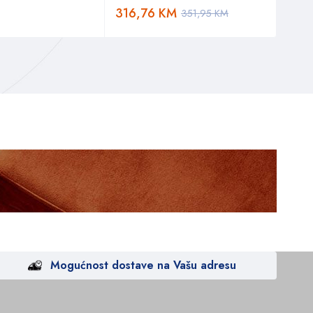
316,76
KM
9,8
351,95
KM
Mogućnost dostave na Vašu adresu