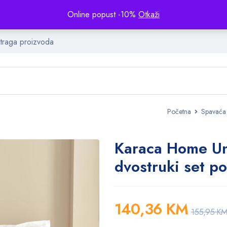
Online popust -10%
Otkaži
Početna
Spavaća
Karaca Home Uni
dvostruki set po
140,36
KM
155,95
K