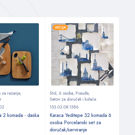
AKCIJA
AKC
 za rezanje
,
Stol
,
6 osoba
,
Posuđe
,
Kuhin
r
Setovi za doručak i kolače
Kuhinj
302
153.03.08.1586
153.0
a 2 komada - daska
Karaca Yeditepe 32 komada 6
Kara
osoba Porcelanski set za
doručak/serviranje