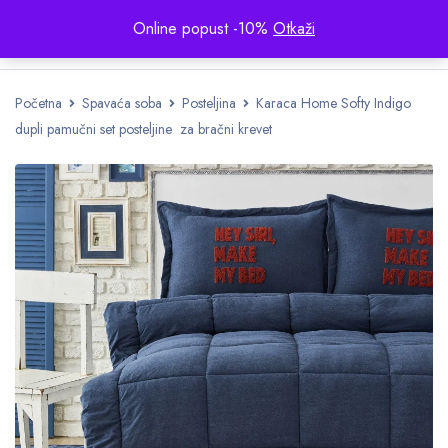
Online popust -10%
Otkaži
Početna
Spavaća soba
Posteljina
Karaca Home Softy Indigo
dupli pamučni set posteljine za bračni krevet