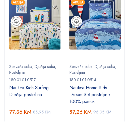
AKCIJA
AKCIJA
Spavaća soba
,
Dječija soba
,
Spavaća soba
,
Dječija soba
,
Posteljina
Posteljina
180.01.01.0517
180.01.01.0514
Nautica Kids Surfing
Nautica Home Kids
Dječija posteljina
Dream Set posteljine
100% pamuk
77,36
KM
87,26
KM
85,95
KM
96,95
KM