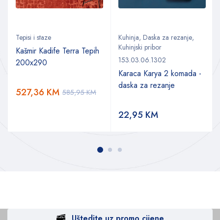
Tepisi i staze
Kuhinja
,
Daska za rezanje
,
Kuhinjski pribor
Kašmir Kadife Terra Tepih
153.03.06.1302
200x290
Karaca Karya 2 komada -
daska za rezanje
527,36
KM
585,95
KM
22,95
KM
Uštedite uz promo cijene