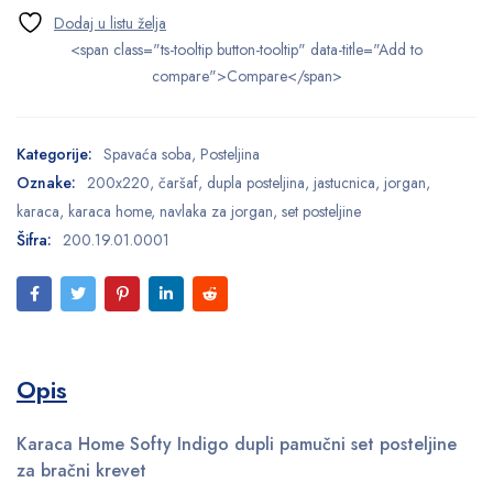
<span class="ts-tooltip button-tooltip" data-title="Add to
compare">Compare</span>
Kategorije:
Spavaća soba
,
Posteljina
Oznake:
200x220
,
čaršaf
,
dupla posteljina
,
jastucnica
,
jorgan
,
karaca
,
karaca home
,
navlaka za jorgan
,
set posteljine
Šifra:
200.19.01.0001
Opis
Karaca Home Softy Indigo dupli pamučni set posteljine
za bračni krevet