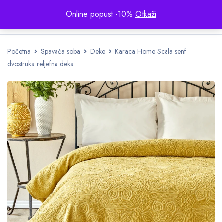
Online popust -10%
Otkaži
Početna
Spavaća soba
Deke
Karaca Home Scala senf
dvostruka reljefna deka