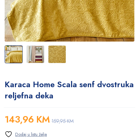
Karaca Home Scala senf dvostruka
reljefna deka
143,96
KM
159,95
KM