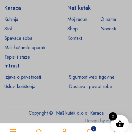
Karaca
Naš kutak
Kuhinja
Moj račun
O nama
Stol
Shop
Novosti
Spavaća soba
Kontakt
Mali kućanski aparati
Tepisi i staze
mTrust
Izjava o privatnosti
Sigurnost web trgovine
Uslovi korištenja
Dostava i povrat robe
Copyright © Naš kutak d.o.o. Karaca
0
Design by
monroe.ba
0
0