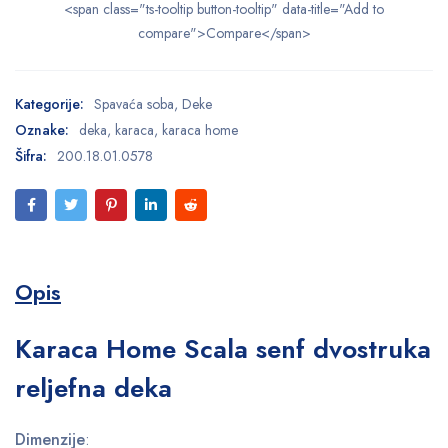
<span class="ts-tooltip button-tooltip" data-title="Add to
compare">Compare</span>
Kategorije:
Spavaća soba
,
Deke
Oznake:
deka
,
karaca
,
karaca home
Šifra:
200.18.01.0578
Opis
Karaca Home Scala senf dvostruka
reljefna deka
Dimenzije
: