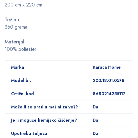
200 cm x 220 cm
Težina
:
360 grama
Materijal
:
100% poliester
Marka
Karaca Home
Model br.
200.18.01.0578
Crtični kod
8680214255117
Može li se prati u mašini za veš?
Da
Je li moguće hemijsko čišćenje?
Da
Upotreba željeza
Da