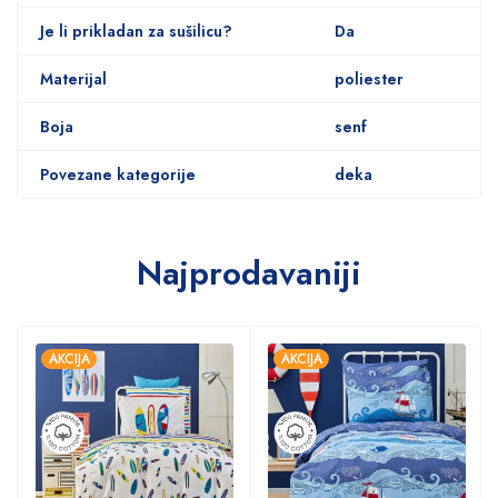
Je li prikladan za sušilicu?
Da
Materijal
poliester
Boja
senf
Povezane kategorije
deka
Najprodavaniji
AKCIJA
AKCIJA