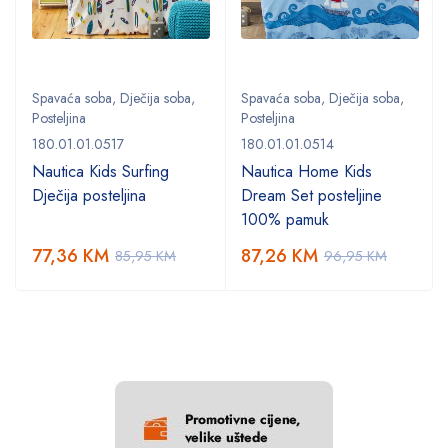
Spavaća soba
,
Dječija soba
,
Spavaća soba
,
Dječija soba
,
Posteljina
Posteljina
180.01.01.0517
180.01.01.0514
Nautica Kids Surfing
Nautica Home Kids
Dječija posteljina
Dream Set posteljine
100% pamuk
77,36
KM
87,26
KM
85,95
KM
96,95
KM