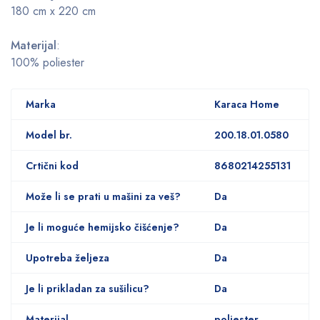
180 cm x 220 cm
Materijal
:
100% poliester
Marka
Karaca Home
Model br.
200.18.01.0580
Crtični kod
8680214255131
Može li se prati u mašini za veš?
Da
Je li moguće hemijsko čišćenje?
Da
Upotreba željeza
Da
Je li prikladan za sušilicu?
Da
Materijal
poliester