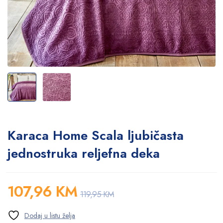
Karaca Home Scala ljubičasta
jednostruka reljefna deka
107,96
KM
119,95
KM