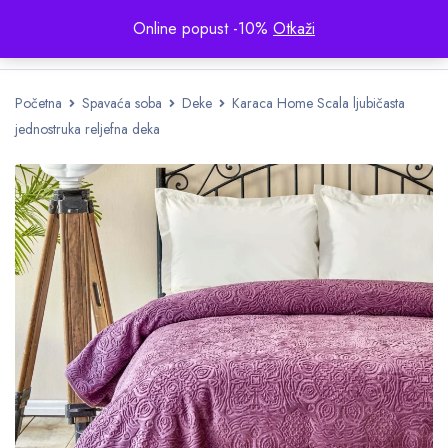
Online popust -10%
Otkaži
Početna
Spavaća soba
Deke
Karaca Home Scala ljubičasta
jednostruka reljefna deka