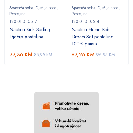
Spavaća soba
,
Dječija soba
,
Spavaća soba
,
Dječija soba
,
Posteljina
Posteljina
180.01.01.0517
180.01.01.0514
Nautica Kids Surfing
Nautica Home Kids
Dječija posteljina
Dream Set posteljine
100% pamuk
77,36
KM
87,26
KM
85,95
KM
96,95
KM