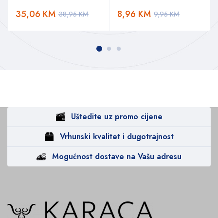
35,06
KM
8,96
KM
38,95
KM
9,95
KM
Uštedite uz promo cijene
Vrhunski kvalitet i dugotrajnost
Mogućnost dostave na Vašu adresu