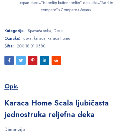
<span class="ts-tooltip button-tooltip" data-title="Add to
compare">Compare</span>
Kategorije:
Spavaća soba
,
Deke
Oznake:
deka
,
karaca
,
karaca home
Šifra:
200.18.01.0580
Opis
Karaca Home Scala ljubičasta
jednostruka reljefna deka
Dimenzije
: