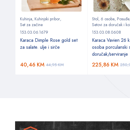
Kuhinja
,
Kuhinjski pribor
,
Stol
,
6 osoba
,
Posuđe
Set za začine
Setovi za doručak i ko
153.03.06.1679
153.03.08.0608
Karaca Dimple Rose gold set
Karaca Vavien 26 
za salate. ulje i sirče
osoba porculanski 
doručak/serviranje
40,46
KM
225,86
KM
44,95
KM
250,