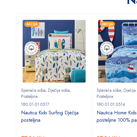
AKCIJA
AKCIJA
Spavaća soba
,
Dječija soba
,
Spavaća soba
,
Dječija
Posteljina
Posteljina
180.01.01.0517
180.01.01.0514
o
Nautica Kids Surfing Dječija
Nautica Home Kids
posteljina
posteljine 100% p