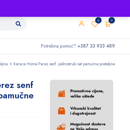
Shop
O nama
Kontakt
0
0
Potrebna pomoć?
+387 33 933 489
ljina
Karaca Home Perez senf jednostruki set pamučne posteljine
rez senf
 pamučne