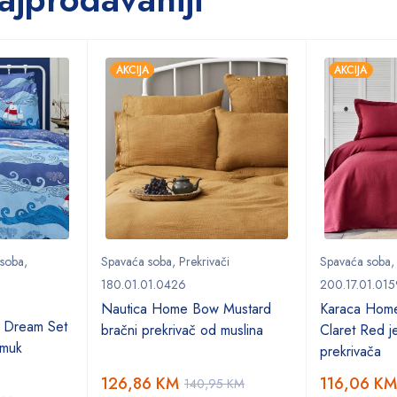
AKCIJA
AKCIJA
 soba
,
Spavaća soba
,
Prekrivači
Spavaća soba
180.01.01.0426
200.17.01.015
Nautica Home Bow Mustard
Karaca Hom
 Dream Set
bračni prekrivač od muslina
Claret Red je
amuk
prekrivača
126,86
KM
116,06
KM
140,95
KM