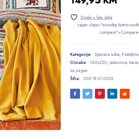
149,95
KM
<span class="ts-tooltip button-toolt
compare">Compare
Kategorije:
Spavaća soba
,
Posteljina
Oznake:
160x220
,
jastucnica
,
kara
za jorgan
Šifra:
200.18.01.0035