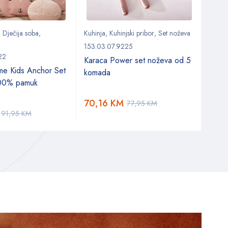
,
Dječija soba
,
Kuhinja
,
Kuhinjski pribor
,
Set noževa
Kuhin
Kuhinj
153.03.07.9225
22
153.0
Karaca Power set noževa od 5
me Kids Anchor Set
Karac
komada
100% pamuk
tjest
70,16
KM
77,95
KM
9,8
91,95
KM