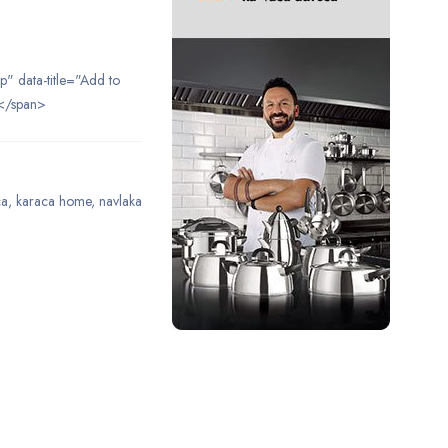
ip" data-title="Add to
</span>
ca
,
karaca home
,
navlaka