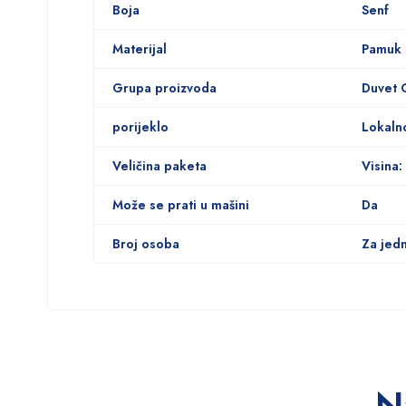
Boja
Senf
Materijal
Pamuk
Grupa proizvoda
Duvet 
porijeklo
Lokaln
Veličina paketa
Visina:
Može se prati u mašini
Da
Broj osoba
Za jed
N