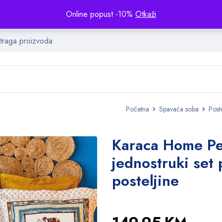
Online popust -10%
Otkaži
Početna
Spavaća soba
Poste
Karaca Home Pe
jednostruki set
posteljine