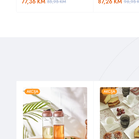
77,36
KM
87,26
KM
85,95
KM
96,95
AKCIJA
AKCIJA