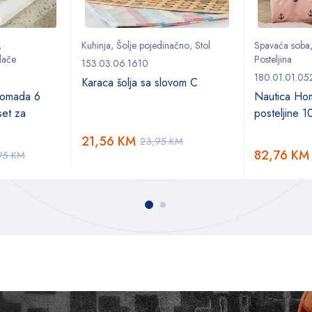
,
Kuhinja
,
Šolje pojedinačno
,
Stol
Spavaća soba
lače
Posteljina
153.03.06.1610
180.01.01.05
Karaca šolja sa slovom C
komada 6
Nautica Ho
set za
posteljine 
21,56
KM
23,95
KM
82,76
KM
95
KM