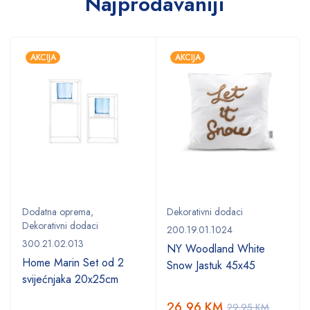
Najprodavaniji
AKCIJA
AKCIJA
Dodatna oprema
,
Dekorativni dodaci
Dekorativni dodaci
200.19.01.1024
300.21.02.013
NY Woodland White
Home Marin Set od 2
Snow Jastuk 45x45
svijećnjaka 20x25cm
26,96
KM
29,95
KM