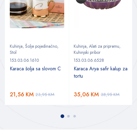
Kuhinja
,
Šolje pojedinačno
,
Kuhinja
,
Alati za pripremu
,
Stol
Kuhinjski pribor
153.03.06.1610
153.03.06.6528
Karaca šolja sa slovom C
Karaca Arya safir kalup za
tortu
21,56
KM
35,06
KM
23,95
KM
38,95
KM