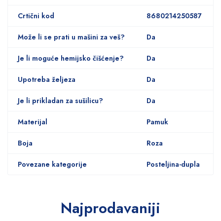
Crtični kod
8680214250587
Može li se prati u mašini za veš?
Da
Je li moguće hemijsko čišćenje?
Da
Upotreba željeza
Da
Je li prikladan za sušilicu?
Da
Materijal
Pamuk
Boja
Roza
Povezane kategorije
Posteljina-dupla
Najprodavaniji