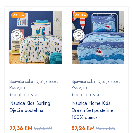
AKCIJA
AKCIJA
Spavaća soba
,
Dječija soba
,
Spavaća soba
,
Dječija soba
,
Posteljina
Posteljina
180.01.01.0517
180.01.01.0514
Nautica Kids Surfing
Nautica Home Kids
Dječija posteljina
Dream Set posteljine
100% pamuk
77,36
KM
87,26
KM
85,95
KM
96,95
KM