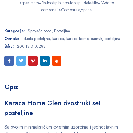
<span class="ts-tooltip button-tooltip" data-title="Add to
compare">Compare</span>
Kategorije:
Spavaća soba
,
Posteljina
Oznake:
dupla posteljina
,
karaca
,
karaca home
,
pamuk
,
posteljina
Šifra:
200.18.01.0283
Opis
Karaca Home Glen dvostruki set
posteljine
Sa svojim minimalističkim cvjetnim uzorcima i jednostavnim