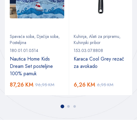
Spavaća soba
,
Dječija soba
,
Kuhinja
,
Alati za pripremu
,
Posteljina
Kuhinjski pribor
180.01.01.0514
153.03.07.8808
Nautica Home Kids
Karaca Cool Grey rezač
Dream Set posteljine
za avokado
100% pamuk
87,26
KM
6,26
KM
96,95
KM
6,95
KM