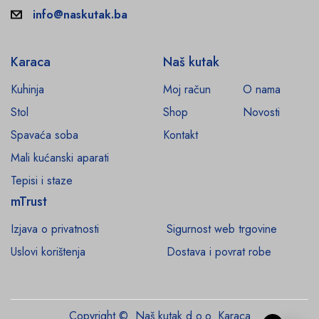
info@naskutak.ba
Karaca
Naš kutak
Kuhinja
Moj račun
O nama
Stol
Shop
Novosti
Spavaća soba
Kontakt
Mali kućanski aparati
Tepisi i staze
mTrust
Izjava o privatnosti
Sigurnost web trgovine
Uslovi korištenja
Dostava i povrat robe
Copyright © Naš kutak d.o.o. Karaca