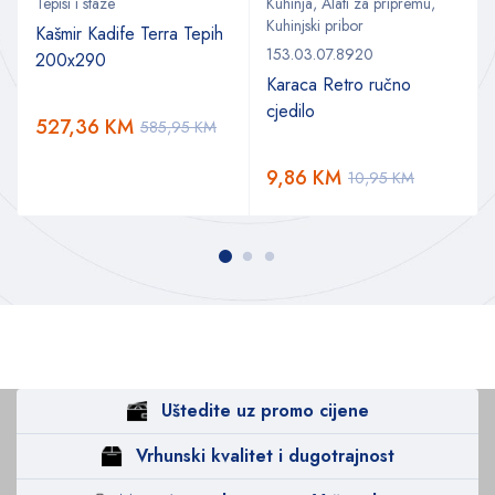
Tepisi i staze
Kuhinja
,
Alati za pripremu
,
Kuhinjski pribor
Kašmir Kadife Terra Tepih
153.03.07.8920
200x290
Karaca Retro ručno
cjedilo
527,36
KM
585,95
KM
9,86
KM
10,95
KM
Uštedite uz promo cijene
Vrhunski kvalitet i dugotrajnost