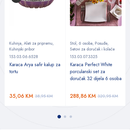
Kuhinja
,
Alati za pripremu
,
Stol
,
6 osoba
,
Posuđe
,
Kuhinjski pribor
Setovi za doručak i kolače
153.03.06.6528
153.03.07.3325
Karaca Arya safir kalup za
Karaca Perfect White
tortu
porculanski set za
doručak 32 dijela 6 osoba
35,06
KM
288,86
KM
38,95
KM
320,95
KM