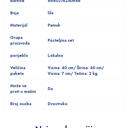
Barkod
8680214250648
Boja
lila
Materijal
Pamuk
Grupa
Posteljina set
proizvoda
porijeklo
Lokalno
Veličina
Visina: 40 cm/ Širina: 40 cm/
paketa
Visina: 7 cm/ Težina: 2 kg
Može se
Da
prati u mašini
Broj osoba
Dvostruko