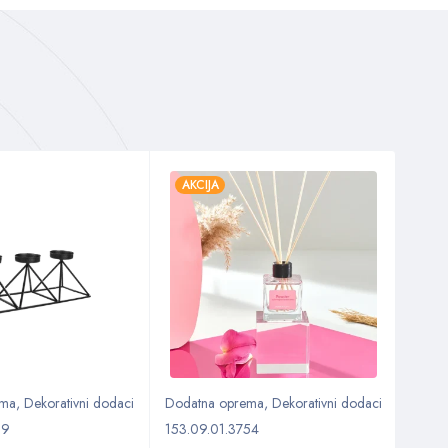
AKCIJA
AKC
ema
,
Dekorativni dodaci
Dodatna oprema
,
Dekorativni dodaci
Kuhin
Dodac
09
153.09.01.3754
Kuhinj