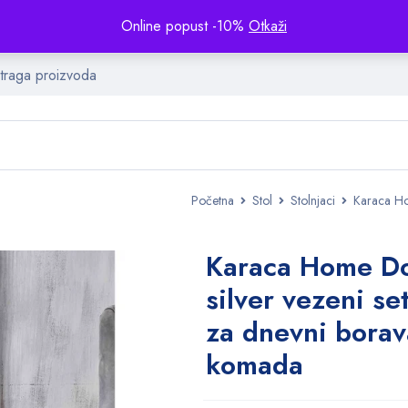
Online popust -10%
Otkaži
Početna
Stol
Stolnjaci
Karaca Ho
Karaca Home Do
silver vezeni se
za dnevni borav
komada