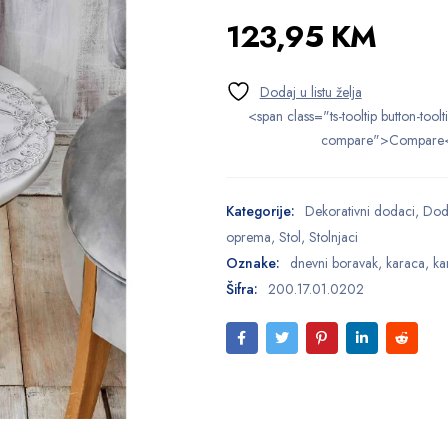
123,95
KM
<span class="ts-tooltip button-toolt
compare">Compare
Kategorije:
Dekorativni dodaci
,
Doda
oprema
,
Stol
,
Stolnjaci
Oznake:
dnevni boravak
,
karaca
,
ka
Šifra:
200.17.01.0202