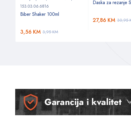
Daska za rezanje 
153.03.06.6816
Biber Shaker 100ml
27,86
KM
30,95
3,56
KM
3,95
KM