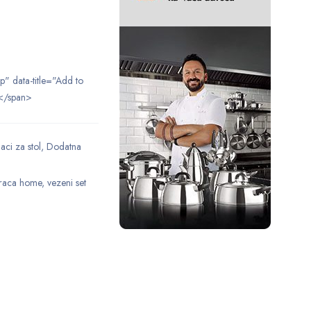
ip" data-title="Add to
</span>
ci za stol
,
Dodatna
raca home
,
vezeni set