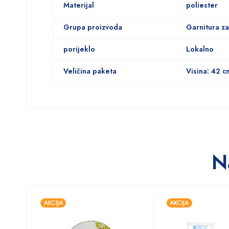
Materijal
poliester
Grupa proizvoda
Garnitura z
porijeklo
Lokalno
Veličina paketa
Visina: 42 c
N
AKCIJA
AKCIJA