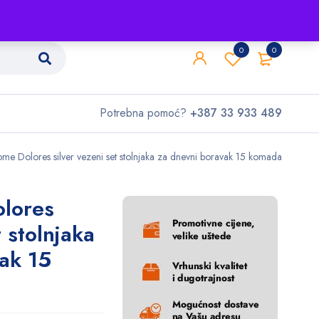
Shop
O nama
Kontakt
0
0
Potrebna pomoć?
+387 33 933 489
me Dolores silver vezeni set stolnjaka za dnevni boravak 15 komada
lores
t stolnjaka
ak 15