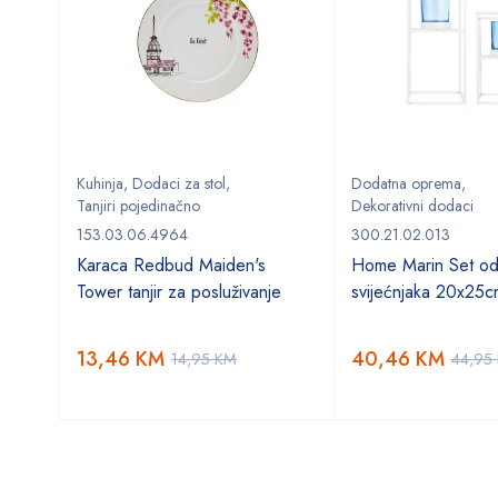
ol
,
Kuhinja
,
Dodaci za stol
,
Dodatna oprema
,
. Stol
,
Tanjiri pojedinačno
Dekorativni dodaci
153.03.06.4964
300.21.02.013
Karaca Redbud Maiden's
Home Marin Set od
 za 6
Tower tanjir za posluživanje
svijećnjaka 20x25c
13,46
KM
40,46
KM
14,95
KM
44,95