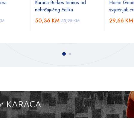
Srna
Karaca Burkes termos od
Home Geom
nehrđajućeg čelika
svijećnjak c
50,36
KM
29,66
KM
KM
55,95
KM