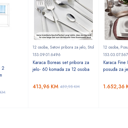
12 osoba
,
Setovi pribora za jelo
,
Stol
12 osoba
,
Pos
153.09.01.6496
153.03.07.56
Karaca Boreas set pribora za
Karaca Fine 
 2
jelo- 60 komada za 12 osoba
posuđa za j
m
413,96
KM
1.652,36
459,95
KM
KM