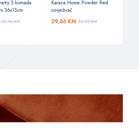
etry 3 komada
Karaca Home Powder Red
153.
rni 36x13cm
osvježivač
Sol 
29,66
KM
32,95
KM
32,95
KM
3,5