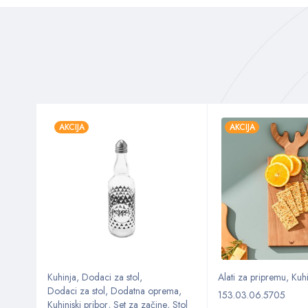
AKCIJA
AKCIJA
Kuhinja
,
Dodaci za stol
,
Alati za pripremu
,
Kuhi
ma
,
Dodaci za stol
,
Dodatna oprema
,
153.03.06.5705
,
Stol
Kuhinjski pribor
,
Set za začine
,
Stol