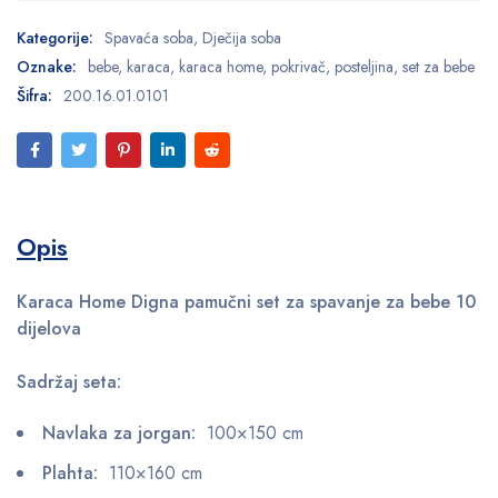
Kategorije:
Spavaća soba
,
Dječija soba
Oznake:
bebe
,
karaca
,
karaca home
,
pokrivač
,
posteljina
,
set za bebe
Šifra:
200.16.01.0101
Opis
Karaca Home Digna pamučni set za spavanje za bebe 10
dijelova
Sadržaj seta:
Navlaka za jorgan:
100×150 cm
Plahta:
110×160 cm