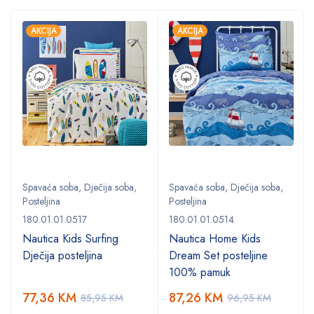
AKCIJA
AKCIJA
Spavaća soba
,
Dječija soba
,
Spavaća soba
,
Dječija soba
,
Posteljina
Posteljina
180.01.01.0517
180.01.01.0514
Nautica Kids Surfing
Nautica Home Kids
Dječija posteljina
Dream Set posteljine
100% pamuk
77,36
KM
87,26
KM
85,95
KM
96,95
KM