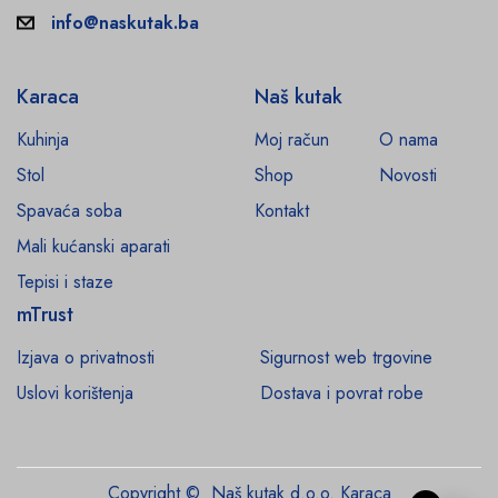
info@naskutak.ba
Karaca
Naš kutak
Kuhinja
Moj račun
O nama
Stol
Shop
Novosti
Spavaća soba
Kontakt
Mali kućanski aparati
Tepisi i staze
mTrust
Izjava o privatnosti
Sigurnost web trgovine
Uslovi korištenja
Dostava i povrat robe
Copyright © Naš kutak d.o.o. Karaca