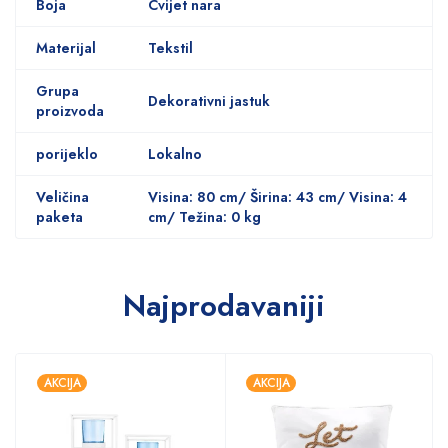
Boja
Cvijet nara
Materijal
Tekstil
Grupa
Dekorativni jastuk
proizvoda
porijeklo
Lokalno
Veličina
Visina: 80 cm/ Širina: 43 cm/ Visina: 4
paketa
cm/ Težina: 0 kg
Najprodavaniji
AKCIJA
AKCIJA