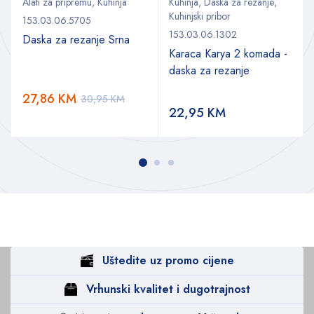
Alati za pripremu
,
Kuhinja
Kuhinja
,
Daska za rezanje
,
Kuhinjski pribor
153.03.06.5705
153.03.06.1302
Daska za rezanje Srna
Karaca Karya 2 komada -
daska za rezanje
27,86
KM
30,95
KM
22,95
KM
Uštedite uz promo cijene
Vrhunski kvalitet i dugotrajnost