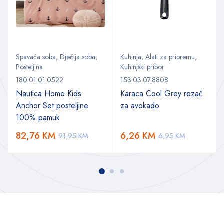
Spavaća soba
,
Dječija soba
,
Kuhinja
,
Alati za pripremu
,
Posteljina
Kuhinjski pribor
180.01.01.0522
153.03.07.8808
Nautica Home Kids
Karaca Cool Grey rezač
Anchor Set posteljine
za avokado
100% pamuk
82,76
KM
6,26
KM
91,95
KM
6,95
KM