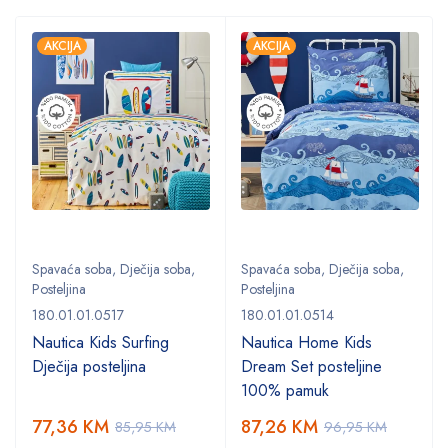
AKCIJA
AKCIJA
Spavaća soba
,
Dječija soba
,
Spavaća soba
,
Dječija soba
,
Posteljina
Posteljina
180.01.01.0517
180.01.01.0514
Nautica Kids Surfing
Nautica Home Kids
Dječija posteljina
Dream Set posteljine
100% pamuk
77,36
KM
87,26
KM
85,95
KM
96,95
KM