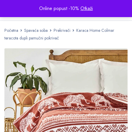
Online popust -10%
Otkaži
Početna
Spavaća soba
Prekrivači
Karaca Home Colmar
teracota dupli pamučni pokrivač