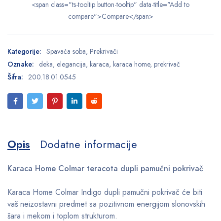
<span class="ts-tooltip button-tooltip" data-title="Add to
compare">Compare</span>
Kategorije:
Spavaća soba
,
Prekrivači
Oznake:
deka
,
elegancija
,
karaca
,
karaca home
,
prekrivač
Šifra:
200.18.01.0545
Opis
Dodatne informacije
Karaca Home Colmar teracota dupli pamučni pokrivač
Karaca Home Colmar Indigo dupli pamučni pokrivač će biti
vaš neizostavni predmet sa pozitivnom energijom slonovskih
šara i mekom i toplom strukturom.