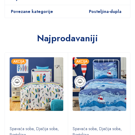
Povezane kategorije
Posteljina-dupla
Najprodavaniji
AKCIJA
AKCIJA
Spavaća soba
,
Dječija soba
,
Spavaća soba
,
Dječija soba
,
Posteljina
Posteljina