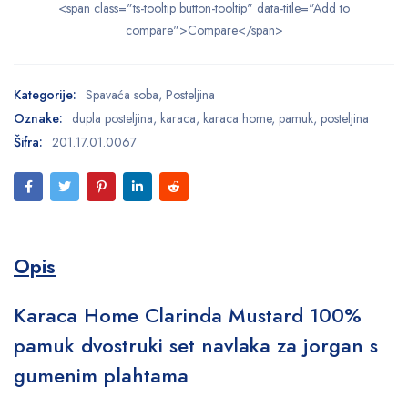
<span class="ts-tooltip button-tooltip" data-title="Add to
compare">Compare</span>
Kategorije:
Spavaća soba
,
Posteljina
Oznake:
dupla posteljina
,
karaca
,
karaca home
,
pamuk
,
posteljina
Šifra:
201.17.01.0067
Opis
Karaca Home Clarinda Mustard 100%
pamuk dvostruki set navlaka za jorgan s
gumenim plahtama