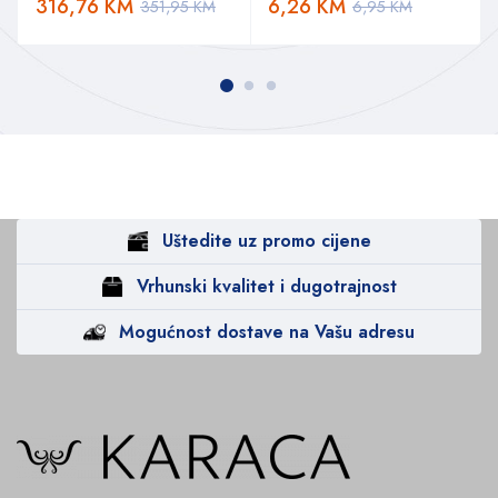
316,76
KM
6,26
KM
351,95
KM
6,95
KM
Uštedite uz promo cijene
Vrhunski kvalitet i dugotrajnost
Mogućnost dostave na Vašu adresu