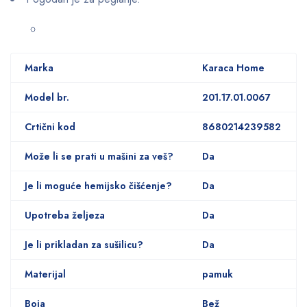
Marka
Karaca Home
Model br.
201.17.01.0067
Crtični kod
8680214239582
Može li se prati u mašini za veš?
Da
Je li moguće hemijsko čišćenje?
Da
Upotreba željeza
Da
Je li prikladan za sušilicu?
Da
Materijal
pamuk
Boja
Bež