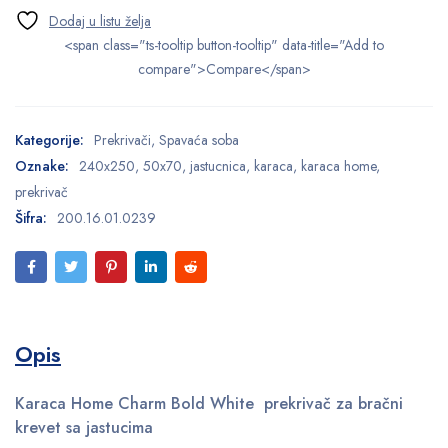
<span class="ts-tooltip button-tooltip" data-title="Add to
compare">Compare</span>
Kategorije:
Prekrivači
,
Spavaća soba
Oznake:
240x250
,
50x70
,
jastucnica
,
karaca
,
karaca home
,
prekrivač
Šifra:
200.16.01.0239
Opis
Karaca Home Charm Bold White prekrivač za bračni
krevet sa jastucima