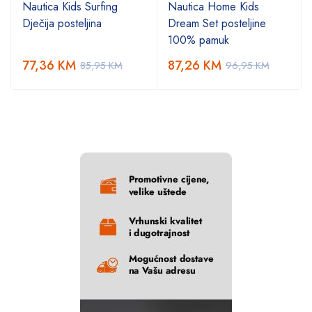
Nautica Kids Surfing
Nautica Home Kids
Dječija posteljina
Dream Set posteljine
100% pamuk
77,36
KM
87,26
KM
85,95
KM
96,95
KM