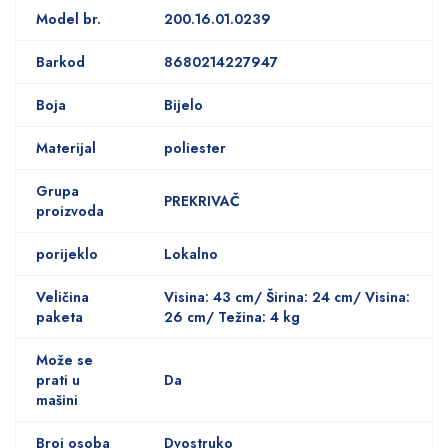
Model br.
200.16.01.0239
Barkod
8680214227947
Boja
Bijelo
Materijal
poliester
Grupa
PREKRIVAČ
proizvoda
porijeklo
Lokalno
Veličina
Visina: 43 cm/ Širina: 24 cm/ Visina:
paketa
26 cm/ Težina: 4 kg
Može se
prati u
Da
mašini
Broj osoba
Dvostruko