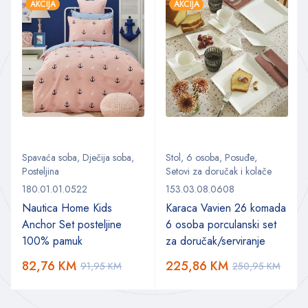
AKCIJA
AKCIJA
Spavaća soba
,
Dječija soba
,
Stol
,
6 osoba
,
Posuđe
,
Posteljina
Setovi za doručak i kolače
180.01.01.0522
153.03.08.0608
Nautica Home Kids
Karaca Vavien 26 komada
Anchor Set posteljine
6 osoba porculanski set
100% pamuk
za doručak/serviranje
82,76
KM
225,86
KM
91,95
KM
250,95
KM