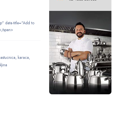
ip" data-title="Add to
</span>
jastucnica
,
karaca
,
ljina