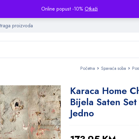
Online popust -10%
Otkaži
Početna
Spavaća soba
Post
Karaca Home C
Bijela Saten Set
Jedno