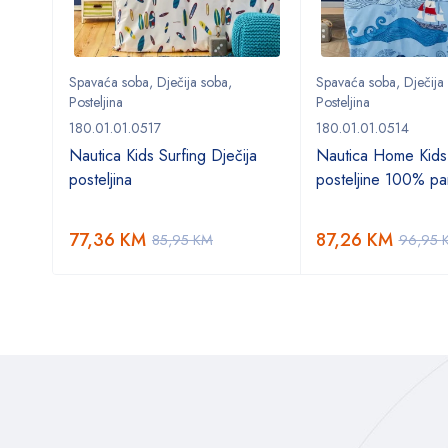
Spavaća soba
,
Dječija soba
,
Spavaća soba
,
Dječija
Posteljina
Posteljina
180.01.01.0517
180.01.01.0514
o
Nautica Kids Surfing Dječija
Nautica Home Kids
posteljina
posteljine 100% p
77,36
KM
87,26
KM
85,95
KM
96,95