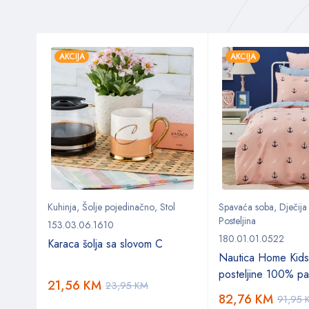
AKCIJA
AKCIJA
Kuhinja
,
Šolje pojedinačno
,
Stol
Spavaća soba
,
Dječija
Posteljina
153.03.06.1610
180.01.01.0522
Karaca šolja sa slovom C
Nautica Home Kids
posteljine 100% p
21,56
KM
23,95
KM
82,76
KM
91,95