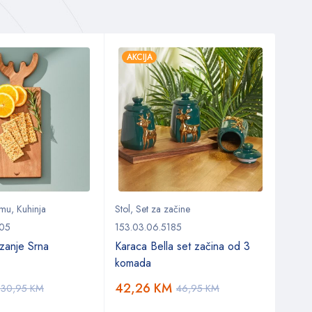
AKCIJA
AKC
emu
,
Kuhinja
Stol
,
Set za začine
Kuhin
Kuhinj
705
153.03.06.5185
153.0
zanje Srna
Karaca Bella set začina od 3
Karac
komada
tjest
42,26
KM
30,95
KM
46,95
KM
9,8