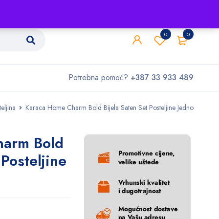
Shop
O nama
Kontakt
0
0
Potrebna pomoć?
+387 33 933 489
eljina
Karaca Home Charm Bold Bijela Saten Set Posteljine Jedno
harm Bold
 Posteljine