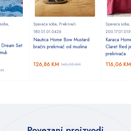
 soba
,
Spavaća soba
,
Prekrivači
Spavaća soba
180.01.01.0426
200.17.01.015
Nautica Home Bow Mustard
Karaca Hom
 Dream Set
bračni prekrivač od muslina
Claret Red je
amuk
prekrivača
126,86
KM
116,06
KM
140,95
KM
KM
Povezani proizvodi