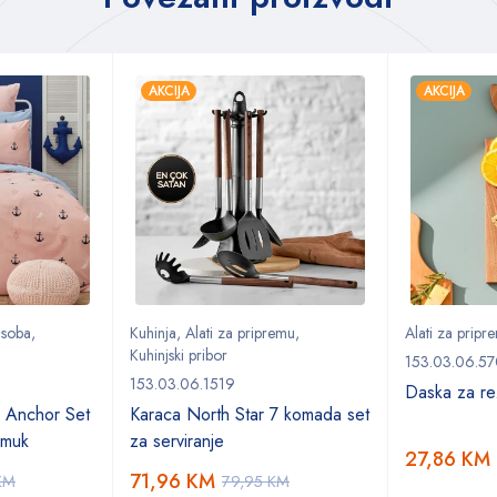
AKCIJA
AKCIJA
 soba
,
Kuhinja
,
Alati za pripremu
,
Alati za pripr
Kuhinjski pribor
153.03.06.5
153.03.06.1519
Daska za re
 Anchor Set
Karaca North Star 7 komada set
amuk
za serviranje
27,86
KM
71,96
KM
KM
79,95
KM