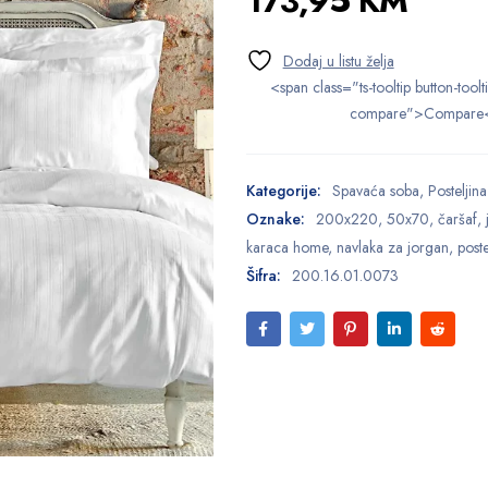
173,95
KM
<span class="ts-tooltip button-toolt
compare">Compare
Kategorije:
Spavaća soba
,
Posteljina
Oznake:
200x220
,
50x70
,
čaršaf
,
karaca home
,
navlaka za jorgan
,
poste
Šifra:
200.16.01.0073