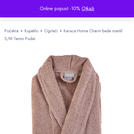
Online popust -10%
Otkaži
Početna
Kupatilo
Ogrtači
Karaca Home Charm bade mantil
S/M Tamni Puder