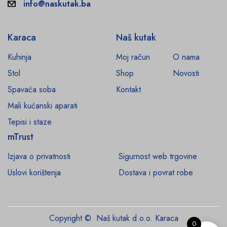
info@naskutak.ba
Karaca
Naš kutak
Kuhinja
Moj račun
O nama
Stol
Shop
Novosti
Spavaća soba
Kontakt
Mali kućanski aparati
Tepisi i staze
mTrust
Izjava o privatnosti
Sigurnost web trgovine
Uslovi korištenja
Dostava i povrat robe
Copyright © Naš kutak d.o.o. Karaca
0