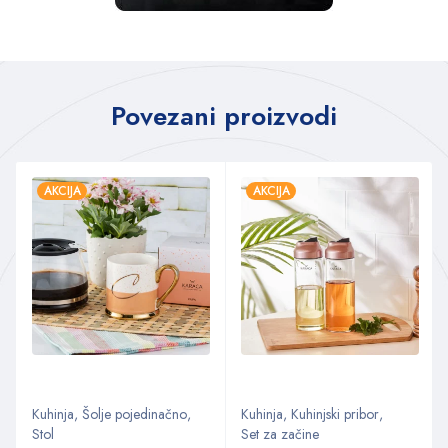
Povezani proizvodi
AKCIJA
AKCIJA
Kuhinja
,
Šolje pojedinačno
,
Kuhinja
,
Kuhinjski pribor
,
Stol
Set za začine