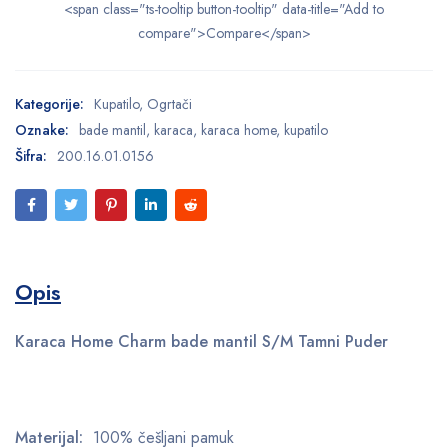
<span class="ts-tooltip button-tooltip" data-title="Add to
compare">Compare</span>
Kategorije:
Kupatilo
,
Ogrtači
Oznake:
bade mantil
,
karaca
,
karaca home
,
kupatilo
Šifra:
200.16.01.0156
Opis
Karaca Home Charm bade mantil S/M Tamni Puder
Materijal:
100% češljani pamuk