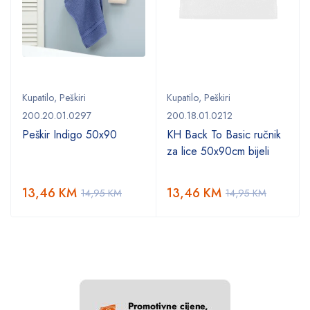
Kupatilo
,
Peškiri
Kupatilo
,
Peškiri
200.20.01.0297
200.18.01.0212
Peškir Indigo 50x90
KH Back To Basic ručnik
za lice 50x90cm bijeli
13,46
KM
13,46
KM
14,95
KM
14,95
KM