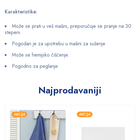
Karakteristike:
Može se prati u veš mašini, preporučuje se pranje na 30
stepeni.
Pogodan je za upotrebu u mašini za sušenje.
Može se hemijsko čišćenje.
Pogodno za peglanje.
Najprodavaniji
AKCIJA
AKCIJA