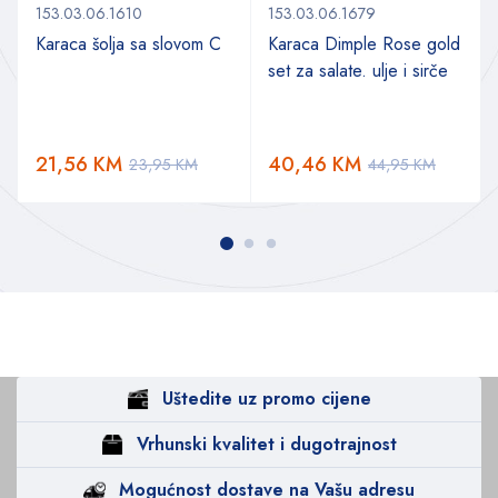
153.03.06.1610
153.03.06.1679
Karaca šolja sa slovom C
Karaca Dimple Rose gold
set za salate. ulje i sirče
21,56
KM
40,46
KM
23,95
KM
44,95
KM
Uštedite uz promo cijene
Vrhunski kvalitet i dugotrajnost
Mogućnost dostave na Vašu adresu