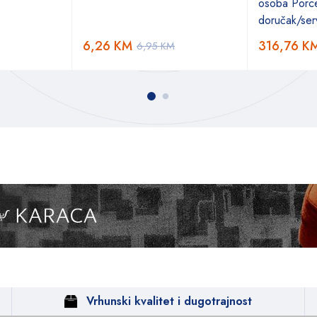
osoba Porce
doručak/serv
6,26
KM
316,76
K
6,95
KM
Vrhunski kvalitet i dugotrajnost