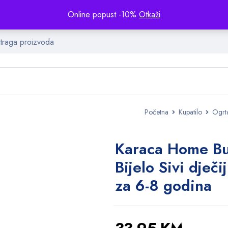
Online popust -10%
Otkaži
Početna
Kupatilo
Ogrt
Karaca Home B
Bijelo Sivi dječi
za 6-8 godina