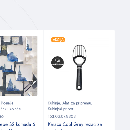
AKCIJA
,
Posuđe
,
Kuhinja
,
Alati za pripremu
,
Kuhin
čak i kolače
Kuhinjski pribor
Kuhinj
86
153.03.07.8808
153.0
itepe 32 komada 6
Karaca Cool Grey rezač za
Kara