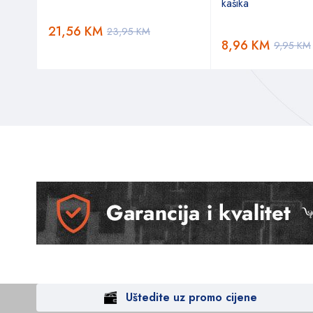
kašika
21,56
KM
23,95
KM
8,96
KM
9,95
KM
Uštedite uz promo cijene