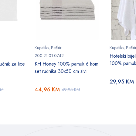
Kupatilo
,
Peškiri
Kupatilo
,
Peškir
200.21.01.0742
Hotelski bije
100% pamuk
čnik za lice
KH Honey 100% pamuk 6 kom
set ručnika 30x50 cm sivi
29,95
KM
44,96
KM
KM
49,95
KM