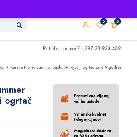
Shop
O nama
Kontakt
0
0
Potrebna pomoć?
+387 33 933 489
ači
Karaca Home Bummer Bijelo Sivi dječiji ogrtač za 6-8 godina
ummer
ji ogrtač