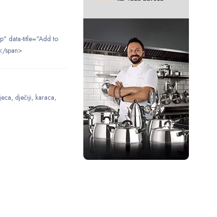
ip" data-title="Add to
</span>
jeca
,
dječiji
,
karaca
,