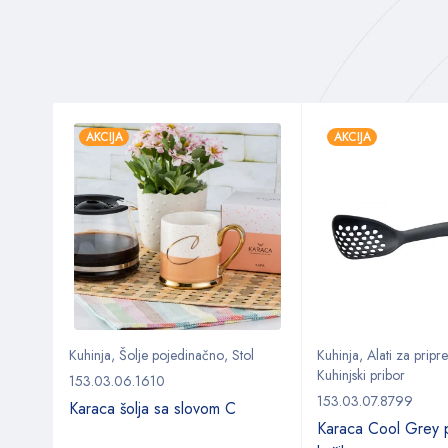
AKCIJA
AKCIJA
Kuhinja
,
Šolje pojedinačno
,
Stol
Kuhinja
,
Alati za prip
Kuhinjski pribor
153.03.06.1610
153.03.07.8799
Karaca šolja sa slovom C
daska
Karaca Cool Grey p