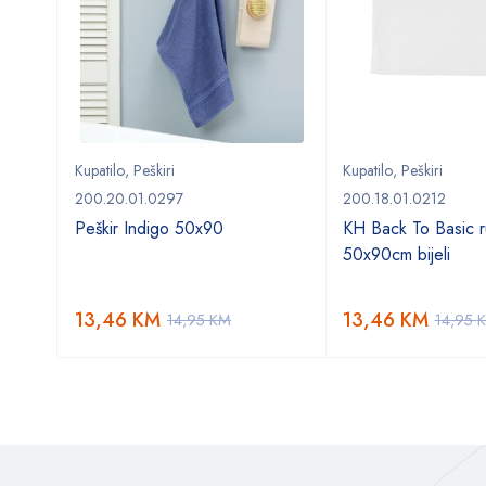
Kupatilo
,
Peškiri
Kupatilo
,
Peškiri
200.20.01.0297
200.18.01.0212
tlo
Peškir Indigo 50x90
KH Back To Basic ru
cm
50x90cm bijeli
13,46
KM
13,46
KM
14,95
KM
14,95