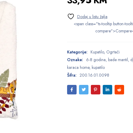
33,95
KM
<span class="ts-tooltip button-toolt
compare">Compare
Kategorije:
Kupatilo
,
Ogrtači
Oznake:
6-8 godina
,
bade mantil
,
d
karaca home
,
kupatilo
Šifra:
200.16.01.0098