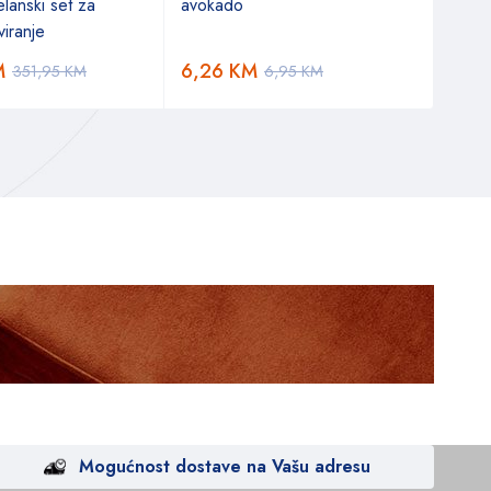
lanski set za
avokado
za r
iranje
M
6,26
KM
22,
351,95
KM
6,95
KM
Mogućnost dostave na Vašu adresu