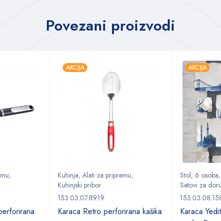
Povezani proizvodi
AKCIJA
AKCIJA
remu
,
Kuhinja
,
Alati za pripremu
,
Stol
,
6 osoba
Kuhinjski pribor
Setovi za doru
153.03.07.8919
153.03.08.15
erforirana
Karaca Retro perforirana kašika
Karaca Yed