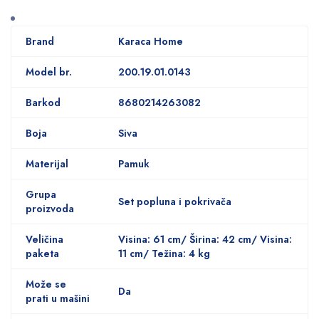
Brand
Karaca Home
Model br.
200.19.01.0143
Barkod
8680214263082
Boja
Siva
Materijal
Pamuk
Grupa
Set popluna i pokrivača
proizvoda
Veličina
Visina: 61 cm/ Širina: 42 cm/ Visina:
paketa
11 cm/ Težina: 4 kg
Može se
Da
prati u mašini