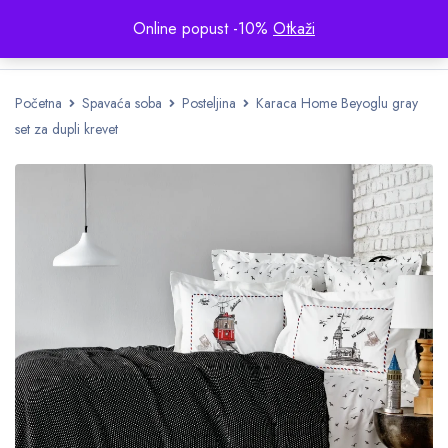
Online popust -10%
Otkaži
Početna
Spavaća soba
Posteljina
Karaca Home Beyoglu gray
set za dupli krevet