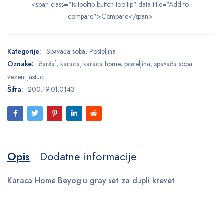
<span class="ts-tooltip button-tooltip" data-title="Add to
compare">Compare</span>
Kategorije:
Spavaća soba
,
Posteljina
Oznake:
čaršaf
,
karaca
,
karaca home
,
posteljina
,
spavača soba
,
vezeni jastuci
Šifra:
200.19.01.0143
Opis
Dodatne informacije
Karaca Home Beyoglu gray set za dupli krevet