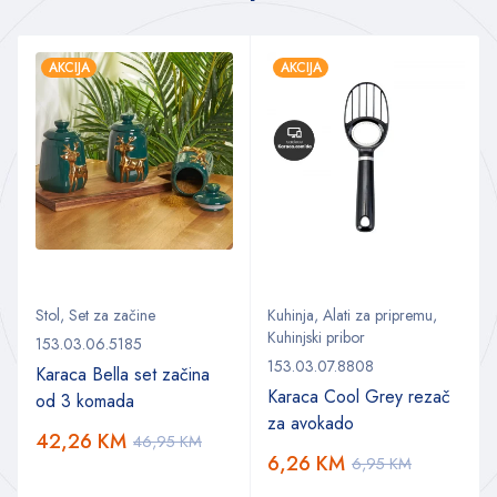
AKCIJA
AKCIJA
Stol
,
Set za začine
Kuhinja
,
Alati za pripremu
,
Kuhinjski pribor
153.03.06.5185
153.03.07.8808
Karaca Bella set začina
Karaca Cool Grey rezač
od 3 komada
za avokado
42,26
KM
46,95
KM
6,26
KM
6,95
KM