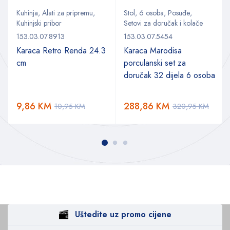
Kuhinja
,
Alati za pripremu
,
Stol
,
6 osoba
,
Posuđe
,
Kuhinjski pribor
Setovi za doručak i kolače
153.03.07.8913
153.03.07.5454
Karaca Retro Renda 24.3
Karaca Marodisa
cm
porculanski set za
doručak 32 dijela 6 osoba
9,86
KM
288,86
KM
10,95
KM
320,95
KM
Uštedite uz promo cijene