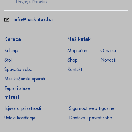
Nedjelja: Neradna
info@naskutak.ba
Karaca
Naš kutak
Kuhinja
Moj račun
O nama
Stol
Shop
Novosti
Spavaća soba
Kontakt
Mali kućanski aparati
Tepisi i staze
mTrust
Izjava o privatnosti
Sigurnost web trgovine
Uslovi korištenja
Dostava i povrat robe