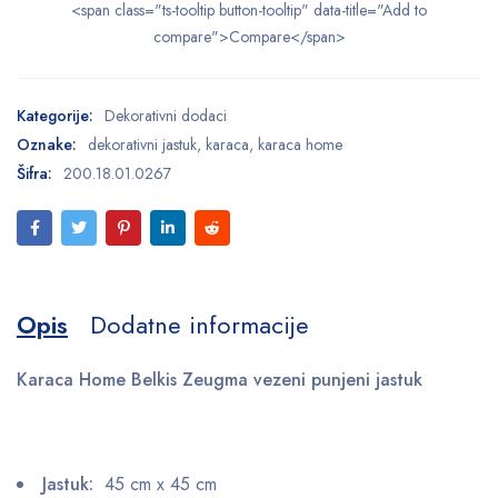
<span class="ts-tooltip button-tooltip" data-title="Add to
compare">Compare</span>
Kategorije:
Dekorativni dodaci
Oznake:
dekorativni jastuk
,
karaca
,
karaca home
Šifra:
200.18.01.0267
Opis
Dodatne informacije
Karaca Home Belkis Zeugma vezeni punjeni jastuk
Jastuk:
45 cm x 45 cm