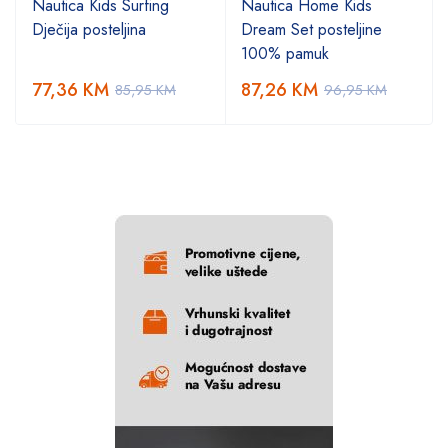
Nautica Kids Surfing
Nautica Home Kids
Dječija posteljina
Dream Set posteljine
100% pamuk
77,36
KM
87,26
KM
85,95
KM
96,95
KM