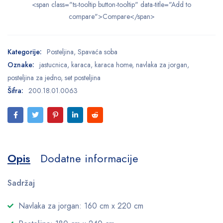
<span class="ts-tooltip button-tooltip" data-title="Add to
compare">Compare</span>
Kategorije:
Posteljina
,
Spavaća soba
Oznake:
jastucnica
,
karaca
,
karaca home
,
navlaka za jorgan
,
posteljina za jedno
,
set posteljina
Šifra:
200.18.01.0063
Opis
Dodatne informacije
Sadržaj
Navlaka za jorgan: 160 cm x 220 cm