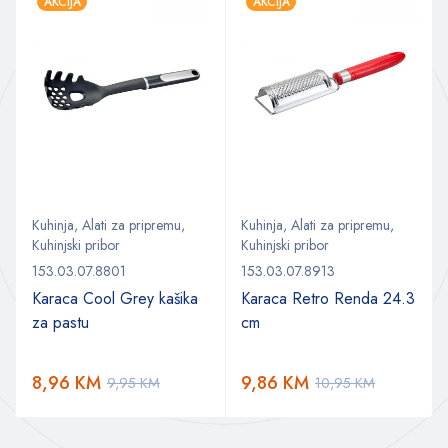
AKCIJA
AKCIJA
Kuhinja
,
Alati za pripremu
,
Kuhinja
,
Alati za pripremu
,
Kuhinjski pribor
Kuhinjski pribor
153.03.07.8801
153.03.07.8913
Karaca Cool Grey kašika
Karaca Retro Renda 24.3
za pastu
cm
8,96
KM
9,86
KM
9,95
KM
10,95
KM