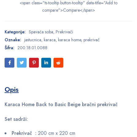
<span class="ts-tooltip button-tooltip" data-title="Add to
compare">Compare</span>
Kategorije:
Spavaća soba
,
Prekrivači
Oznake:
jastucnica
,
karaca
,
karaca home
,
prekrivač
Šifra:
200.18.01.0088
Opis
Karaca Home Back to Basic Beige bračni prekrivač
Set sadrži:
Prekrivač :
200 cm x 220 cm