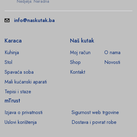
Nedjelja: Neradna
info@naskutak.ba
Karaca
Naš kutak
Kuhinja
Moj račun
O nama
Stol
Shop
Novosti
Spavaća soba
Kontakt
Mali kućanski aparati
Tepisi i staze
mTrust
Izjava o privatnosti
Sigurnost web trgovine
Uslovi korištenja
Dostava i povrat robe