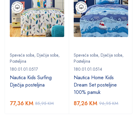
Spavaća soba
,
Dječija soba
,
Spavaća soba
,
Dječija soba
,
Posteljina
Posteljina
180.01.01.0517
180.01.01.0514
Nautica Kids Surfing
Nautica Home Kids
Dječija posteljina
Dream Set posteljine
100% pamuk
77,36
KM
87,26
KM
85,95
KM
96,95
KM