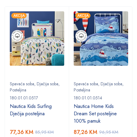
AKCIJA
AKCIJA
Spavaća soba
,
Dječija soba
,
Spavaća soba
,
Dječija soba
,
Posteljina
Posteljina
180.01.01.0517
180.01.01.0514
Nautica Kids Surfing
Nautica Home Kids
Dječija posteljina
Dream Set posteljine
100% pamuk
77,36
KM
87,26
KM
85,95
KM
96,95
KM