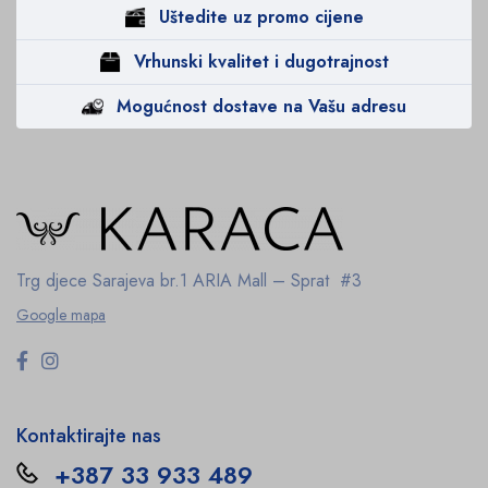
Uštedite uz promo cijene
Vrhunski kvalitet i dugotrajnost
Mogućnost dostave na Vašu adresu
Trg djece Sarajeva br.1
ARIA Mall – Sprat #3
Google mapa
Kontaktirajte nas
+387 33 933 489