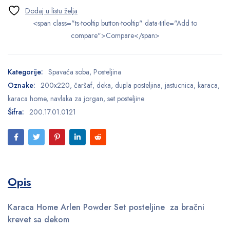
<span class="ts-tooltip button-tooltip" data-title="Add to
compare">Compare</span>
Kategorije:
Spavaća soba
,
Posteljina
Oznake:
200x220
,
čaršaf
,
deka
,
dupla posteljina
,
jastucnica
,
karaca
,
karaca home
,
navlaka za jorgan
,
set posteljine
Šifra:
200.17.01.0121
Opis
Karaca Home Arlen Powder Set posteljine za bračni
krevet sa dekom