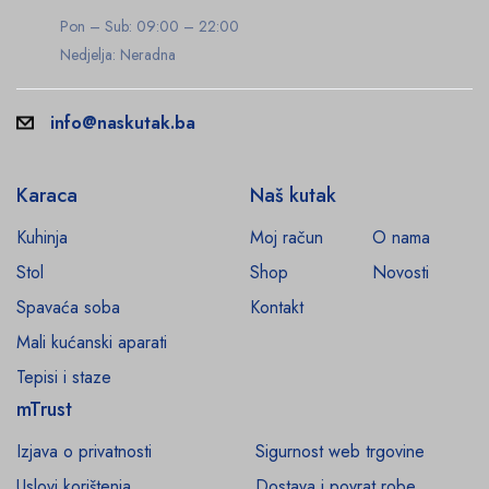
Pon – Sub: 09:00 – 22:00
Nedjelja: Neradna
info@naskutak.ba
Karaca
Naš kutak
Kuhinja
Moj račun
O nama
Stol
Shop
Novosti
Spavaća soba
Kontakt
Mali kućanski aparati
Tepisi i staze
mTrust
Izjava o privatnosti
Sigurnost web trgovine
Uslovi korištenja
Dostava i povrat robe