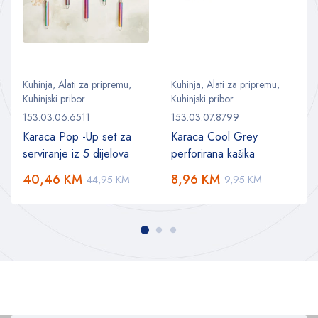
Kuhinja
,
Alati za pripremu
,
Kuhinja
,
Alati za pripremu
,
Kuhinjski pribor
Kuhinjski pribor
153.03.06.6511
153.03.07.8799
Karaca Pop -Up set za
Karaca Cool Grey
serviranje iz 5 dijelova
perforirana kašika
40,46
KM
8,96
KM
44,95
KM
9,95
KM