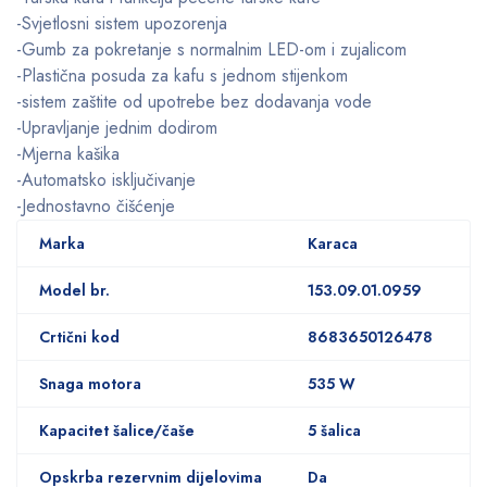
-Svjetlosni sistem upozorenja
-Gumb za pokretanje s normalnim LED-om i zujalicom
-Plastična posuda za kafu s jednom stijenkom
-sistem zaštite od upotrebe bez dodavanja vode
-Upravljanje jednim dodirom
-Mjerna kašika
-Automatsko isključivanje
-Jednostavno čišćenje
Marka
Karaca
Model br.
153.09.01.0959
Crtični kod
8683650126478
Snaga motora
535 W
Kapacitet šalice/čaše
5 šalica
Opskrba rezervnim dijelovima
Da