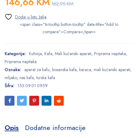
146,66
KM
162,95
KM
<span class="ts-tooltip button-tooltip" data-title="Add to
compare">Compare</span>
Kategorije:
Kuhinja
,
Kafa
,
Mali kućanski aparati
,
Priprema napitaka
,
Priprema napitaka
Oznake:
aparat za kafu
,
bosanska kafa
,
karaca
,
mali kućanski aparati
,
mlijeko
,
nes kafa
,
turska kafa
Šifra:
153.09.01.0959
Opis
Dodatne informacije