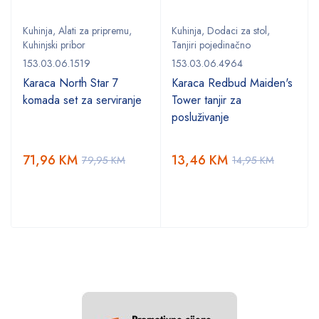
Kuhinja
,
Alati za pripremu
,
Kuhinja
,
Dodaci za stol
,
Kuhinjski pribor
Tanjiri pojedinačno
153.03.06.1519
153.03.06.4964
,
Karaca North Star 7
Karaca Redbud Maiden's
komada set za serviranje
Tower tanjir za
posluživanje
71,96
KM
13,46
KM
79,95
KM
14,95
KM