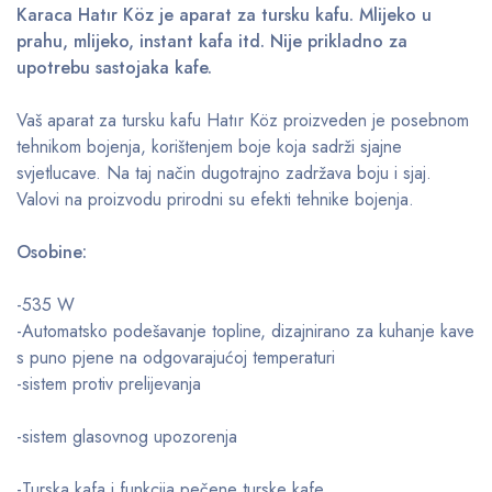
Karaca Hatır Köz je aparat za tursku kafu. Mlijeko u
prahu, mlijeko, instant kafa itd. Nije prikladno za
upotrebu sastojaka kafe.
Vaš aparat za tursku kafu Hatır Köz proizveden je posebnom
tehnikom bojenja, korištenjem boje koja sadrži sjajne
svjetlucave. Na taj način dugotrajno zadržava boju i sjaj.
Valovi na proizvodu prirodni su efekti tehnike bojenja.
Osobine:
-535 W
-Automatsko podešavanje topline, dizajnirano za kuhanje kave
s puno pjene na odgovarajućoj temperaturi
-sistem protiv prelijevanja
-sistem glasovnog upozorenja
-Turska kafa i funkcija pečene turske kafe