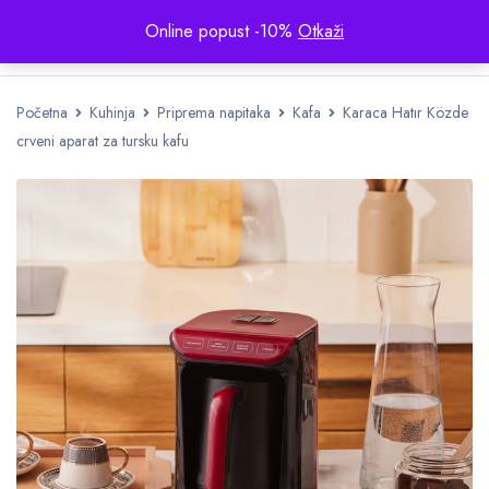
Online popust -10%
Otkaži
Početna
Kuhinja
Priprema napitaka
Kafa
Karaca Hatır Közde
crveni aparat za tursku kafu