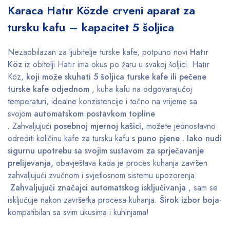
Karaca Hatır Közde crveni aparat za
tursku kafu – kapacitet 5 šoljica
Nezaobilazan za ljubitelje turske kafe, potpuno novi
Hatır
Köz
iz obitelji Hatır ima okus po žaru u svakoj šoljici. Hatır
Köz,
koji može skuhati 5 šoljica turske kafe ili pečene
turske kafe odjednom
, kuha kafu na odgovarajućoj
temperaturi, idealne konzistencije i točno na vrijeme sa
svojom
automatskom postavkom topline
.
Zahvaljujući
posebnoj mjernoj kašici,
možete jednostavno
odrediti količinu kafe za tursku kafu
s puno pjene .
Iako nudi
sigurnu upotrebu sa svojim sustavom za sprječavanje
prelijevanja,
obavještava kada je proces kuhanja završen
zahvaljujući zvučnom i svjetlosnom sistemu upozorenja.
Zahvaljujući značajci automatskog isključivanja
, sam se
isključuje nakon završetka procesa kuhanja.
Širok izbor boja-
k
ompatibilan sa svim ukusima i kuhinjama!