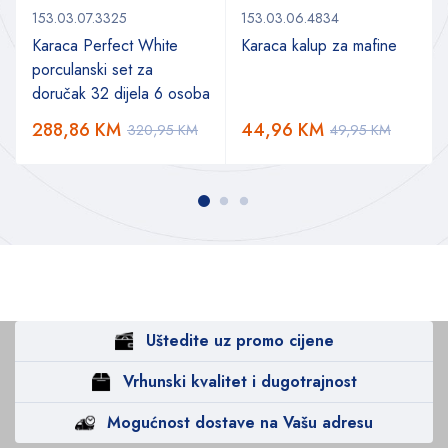
153.03.07.3325
153.03.06.4834
Karaca Perfect White
Karaca kalup za mafine
porculanski set za
a
doručak 32 dijela 6 osoba
288,86
KM
44,96
KM
320,95
KM
49,95
KM
Uštedite uz promo cijene
Vrhunski kvalitet i dugotrajnost
Mogućnost dostave na Vašu adresu