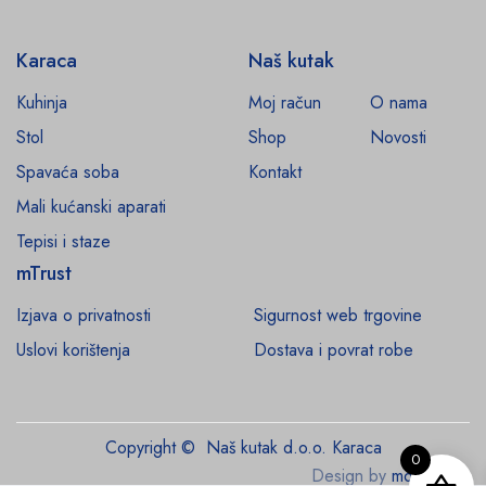
Karaca
Naš kutak
Kuhinja
Moj račun
O nama
Stol
Shop
Novosti
Spavaća soba
Kontakt
Mali kućanski aparati
Tepisi i staze
mTrust
Izjava o privatnosti
Sigurnost web trgovine
Uslovi korištenja
Dostava i povrat robe
Copyright © Naš kutak d.o.o. Karaca
0
Design by
monroe.ba