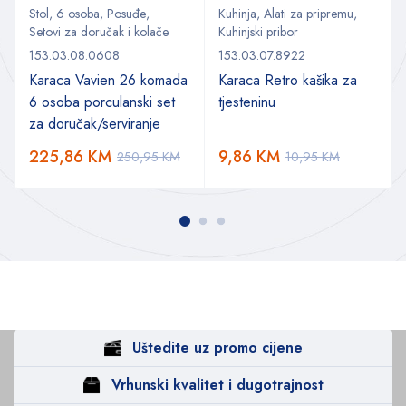
Stol
,
6 osoba
,
Posuđe
,
Kuhinja
,
Alati za pripremu
,
Setovi za doručak i kolače
Kuhinjski pribor
153.03.08.0608
153.03.07.8922
Karaca Vavien 26 komada
Karaca Retro kašika za
6 osoba porculanski set
tjesteninu
za doručak/serviranje
225,86
KM
9,86
KM
250,95
KM
10,95
KM
Uštedite uz promo cijene
Vrhunski kvalitet i dugotrajnost