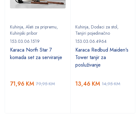
Kuhinja
,
Alati za pripremu
,
Kuhinja
,
Dodaci za stol
,
Kuhinjski pribor
Tanjiri pojedinačno
153.03.06.1519
153.03.06.4964
,
Karaca North Star 7
Karaca Redbud Maiden's
komada set za serviranje
Tower tanjir za
posluživanje
71,96
KM
13,46
KM
79,95
KM
14,95
KM