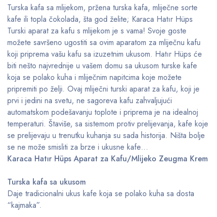
Turska kafa sa mlijekom, pržena turska kafa, mliječne sorte
kafe ili topla čokolada, šta god želite; Karaca Hatır Hüps
Turski aparat za kafu s mlijekom je s vama! Svoje goste
možete savršeno ugostiti sa ovim aparatom za mliječnu kafu
koji priprema vašu kafu sa izuzetnim ukusom. Hatır Hüps će
biti nešto najvrednije u vašem domu sa ukusom turske kafe
koja se polako kuha i mliječnim napitcima koje možete
pripremiti po želji. Ovaj mliječni turski aparat za kafu, koji je
prvi i jedini na svetu, ne sagoreva kafu zahvaljujući
automatskom podešavanju toplote i priprema je na idealnoj
temperaturi. Štaviše, sa sistemom protiv prelijevanja, kafe koje
se prelijevaju u trenutku kuhanja su sada historija. Ništa bolje
se ne može smisliti za brze i ukusne kafe…
Karaca Hatır Hüps Aparat za Kafu/Mlijeko Zeugma Krem
Turska kafa sa ukusom
Daje tradicionalni ukus kafe koja se polako kuha sa dosta
“kajmaka”.