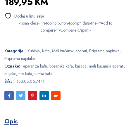
189,95
KM
<span class="ts-tooltip button-tooltip" data-title="Add to
compare">Compare</span>
Kategorije:
Kuhinja
,
Kafa
,
Mali kućanski aparati
,
Priprema napitaka
,
Priprema napitaka
Oznake:
aparat za kafu
,
bosanska kafa
,
karaca
,
mali kućanski aparati
,
mlijeko
,
nes kafa
,
turska kafa
Šifra:
153.03.06.7441
Opis