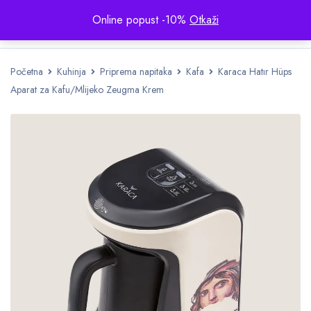
Online popust -10%
Otkaži
Početna
Kuhinja
Priprema napitaka
Kafa
Karaca Hatır Hüps
Aparat za Kafu/Mlijeko Zeugma Krem