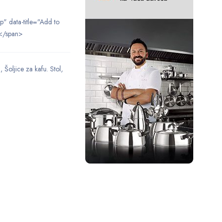
ip" data-title="Add to
</span>
l
,
Šoljice za kafu. Stol
,