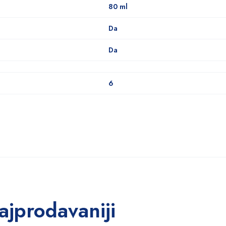
80 ml
Da
Da
6
ajprodavaniji