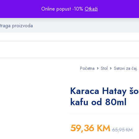
Online popust -10%
Otkaži
Početna
Stol
Setovi za čaj.
Karaca Hatay šol
kafu od 80ml
59,36
KM
65,95
KM