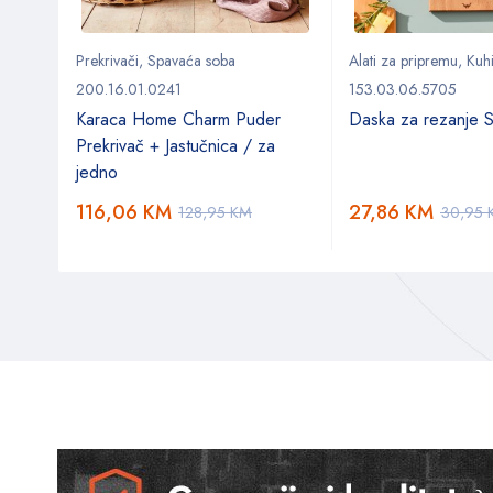
Prekrivači
,
Spavaća soba
Alati za pripremu
,
Kuhi
200.16.01.0241
153.03.06.5705
Karaca Home Charm Puder
Daska za rezanje 
ki
Prekrivač + Jastučnica / za
jedno
116,06
KM
27,86
KM
128,95
KM
30,95