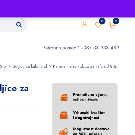
Shop
O nama
Kontakt
0
0
Potrebna pomoć?
+387 33 933 489
 Stol
Šoljice za kafu. Stol
Karaca Hatay šoljice za kafu od 80ml
jice za