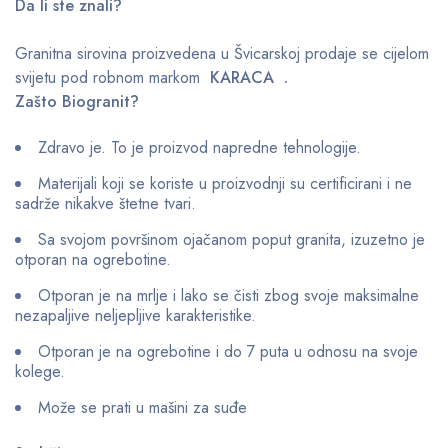
Da li ste znali?
Granitna sirovina proizvedena u Švicarskoj prodaje se cijelom
svijetu pod robnom markom
KARACA .
Zašto Biogranit?
Zdravo je. To je proizvod napredne tehnologije.
Materijali koji se koriste u proizvodnji su certificirani i ne
sadrže nikakve štetne tvari.
Sa svojom površinom ojačanom poput granita, izuzetno je
otporan na ogrebotine.
Otporan je na mrlje i lako se čisti zbog svoje maksimalne
nezapaljive neljepljive karakteristike.
Otporan je na ogrebotine i do 7 puta u odnosu na svoje
kolege.
Može se prati u mašini za suđe