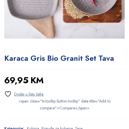
Karaca Gris Bio Granit Set Tava
69,95
KM
<span class="ts-tooltip button-tooltip" data-title="Add to
compare">Compare</span>
Kategorije:
Kuhinja
,
Posuđe za kuhanje
,
Tava