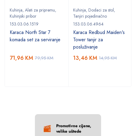
Kuhinja
,
Alati za pripremu
,
Kuhinja
,
Dodaci za stol
,
Kuhinjski pribor
Tanjiri pojedinačno
153.03.06.1519
153.03.06.4964
Karaca North Star 7
Karaca Redbud Maiden's
komada set za serviranje
Tower tanjir za
posluživanje
71,96
KM
13,46
KM
79,95
KM
14,95
KM