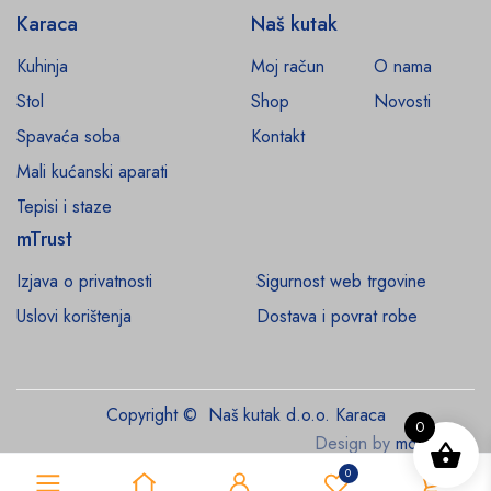
Karaca
Naš kutak
Kuhinja
Moj račun
O nama
Stol
Shop
Novosti
Spavaća soba
Kontakt
Mali kućanski aparati
Tepisi i staze
mTrust
Izjava o privatnosti
Sigurnost web trgovine
Uslovi korištenja
Dostava i povrat robe
Copyright © Naš kutak d.o.o. Karaca
0
Design by
monroe.ba
0
0