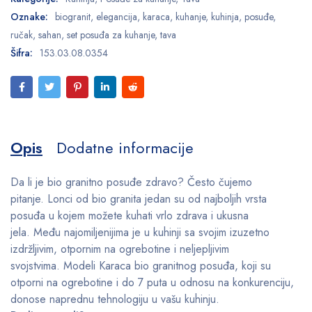
Oznake:
biogranit
,
elegancija
,
karaca
,
kuhanje
,
kuhinja
,
posuđe
,
ručak
,
sahan
,
set posuđa za kuhanje
,
tava
Šifra:
153.03.08.0354
Opis
Dodatne informacije
Da li je bio granitno posuđe zdravo? Često čujemo
pitanje. Lonci od bio granita jedan su od najboljih vrsta
posuđa u kojem možete kuhati vrlo zdrava i ukusna
jela. Među najomiljenijima je u kuhinji sa svojim izuzetno
izdržljivim, otpornim na ogrebotine i neljepljivim
svojstvima. Modeli Karaca bio granitnog posuđa, koji su
otporni na ogrebotine i do 7 puta u odnosu na konkurenciju,
donose naprednu tehnologiju u vašu kuhinju.