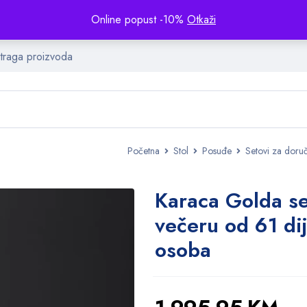
Online popust -10%
Otkaži
Početna
Stol
Posuđe
Setovi za doruč
Karaca Golda se
večeru od 61 dij
osoba