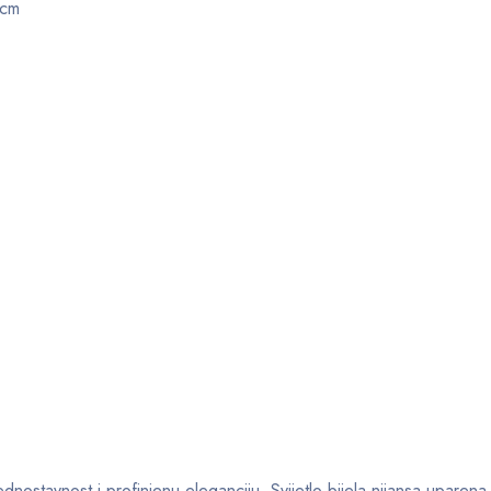
 cm
ostavnost i profinjenu eleganciju. Svijetlo bijela nijansa uparena