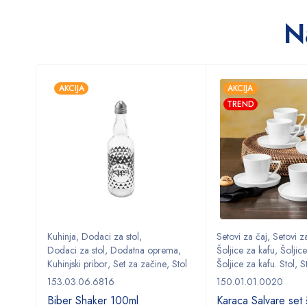
N
AKCIJA
AKCIJA
TREND
Kuhinja
,
Dodaci za stol
,
Setovi za čaj
,
Setovi za
ma
,
Dodaci za stol
,
Dodatna oprema
,
Šoljice za kafu
,
Šoljice
,
Stol
Kuhinjski pribor
,
Set za začine
,
Stol
Šoljice za kafu. Stol
,
S
153.03.06.6816
150.01.01.0020
Biber Shaker 100ml
Karaca Salvare set š