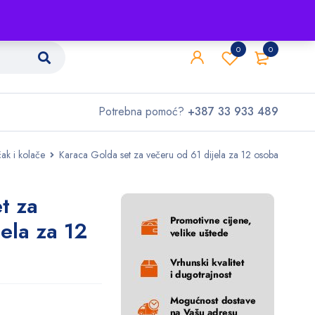
Shop
O nama
Kontakt
0
0
Potrebna pomoć?
+387 33 933 489
ak i kolače
Karaca Golda set za večeru od 61 dijela za 12 osoba
t za
ela za 12