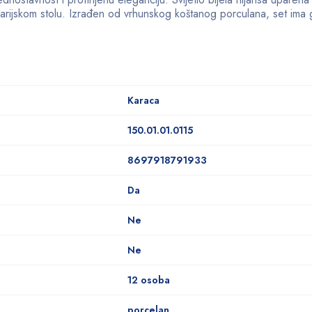
rijskom stolu. Izrađen od vrhunskog koštanog porculana, set ima gl
Karaca
150.01.01.0115
8697918791933
Da
Ne
Ne
12 osoba
porcelan