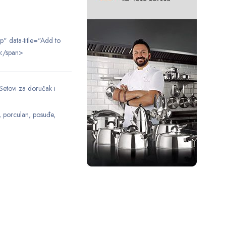
ip" data-title="Add to
</span>
Setovi za doručak i
,
porculan
,
posuđe
,