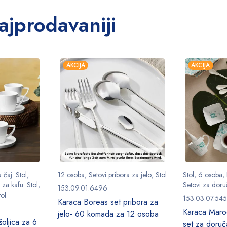
ajprodavaniji
AKCIJA
AKCIJA
 čaj. Stol
,
12 osoba
,
Setovi pribora za jelo
,
Stol
Stol
,
6 osoba
,
 za kafu. Stol
,
Setovi za doru
153.09.01.6496
tol
153.03.07.54
Karaca Boreas set pribora za
Karaca Marod
jelo- 60 komada za 12 osoba
oljica za 6
set za doruč