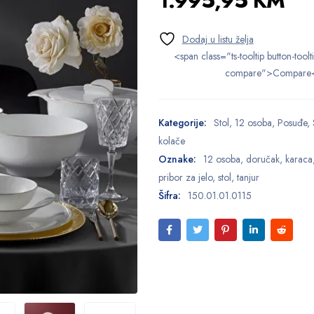
1.995,95
KM
<span class="ts-tooltip button-toolt
compare">Compare
Kategorije:
Stol
,
12 osoba
,
Posuđe
,
kolače
Oznake:
12 osoba
,
doručak
,
karaca
pribor za jelo
,
stol
,
tanjur
Šifra:
150.01.01.0115