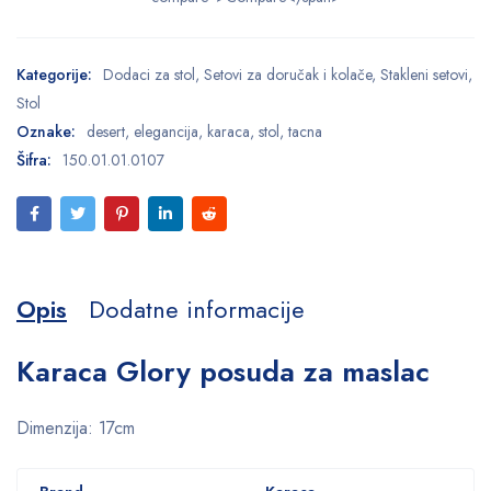
Kategorije:
Dodaci za stol
,
Setovi za doručak i kolače
,
Stakleni setovi
,
Stol
Oznake:
desert
,
elegancija
,
karaca
,
stol
,
tacna
Šifra:
150.01.01.0107
Opis
Dodatne informacije
Karaca Glory posuda za maslac
Dimenzija: 17cm