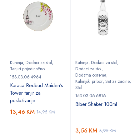
Kuhinja
,
Dodaci za stol
,
Kuhinja
,
Dodaci za stol
,
Tanjiri pojedinačno
Dodaci za stol
,
Dodatna oprema
,
153.03.06.4964
Kuhinjski pribor
,
Set za začine
,
Karaca Redbud Maiden's
Stol
Tower tanjir za
153.03.06.6816
posluživanje
Biber Shaker 100ml
13,46
KM
14,95
KM
3,56
KM
3,95
KM