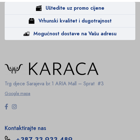
Uštedite uz promo cijene
Vrhunski kvalitet i dugotrajnost
Mogućnost dostave na Vašu adresu
Trg djece Sarajeva br.1
ARIA Mall – Sprat #3
Google mapa
Kontaktirajte nas
+387 33 933 489