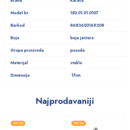
Brand
Karaca
Model br.
150.01.01.0107
Barkod
8683650169208
Boja
boja jantara
Grupa proizvoda
posuda
Materijal
staklo
Dimenzija
17cm
Najprodavaniji
AKCIJA
AKCIJA