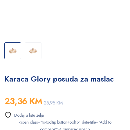
Karaca Glory posuda za maslac
23,36
KM
25,95
KM
<span class="ts-tooltip button-tooltip" data-title="Add to
compare">Compare</span>