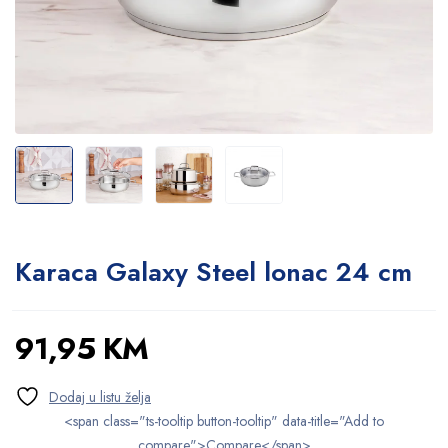
Karaca Galaxy Steel lonac 24 cm
91,95
KM
<span class="ts-tooltip button-tooltip" data-title="Add to
compare">Compare</span>