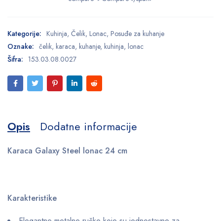
Kategorije:
Kuhinja
,
Čelik
,
Lonac
,
Posuđe za kuhanje
Oznake:
čelik
,
karaca
,
kuhanje
,
kuhinja
,
lonac
Šifra:
153.03.08.0027
Opis
Dodatne informacije
Karaca Galaxy Steel lonac 24 cm
Karakteristike
Elegantne metalne ručke koje su jednostavne za