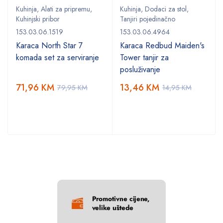
Kuhinja
,
Alati za pripremu
,
Kuhinja
,
Dodaci za stol
,
Kuhinjski pribor
Tanjiri pojedinačno
153.03.06.1519
153.03.06.4964
Karaca North Star 7
Karaca Redbud Maiden's
komada set za serviranje
Tower tanjir za
posluživanje
71,96
KM
13,46
KM
79,95
KM
14,95
KM