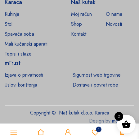
Karaca
Naš kutak
Kuhinja
Moj račun
O nama
Stol
Shop
Novosti
Spavaća soba
Kontakt
Mali kućanski aparati
Tepisi i staze
mTrust
Izjava o privatnosti
Sigurnost web trgovine
Uslovi korištenja
Dostava i povrat robe
Copyright © Naš kutak d.o.o. Karaca
0
Design by
monroe.ba
0
0