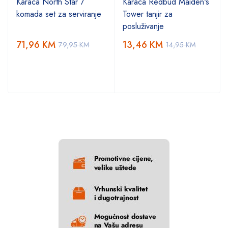
Karaca North Star 7
Karaca Redbud Maiden's
komada set za serviranje
Tower tanjir za
posluživanje
71,96
KM
13,46
KM
79,95
KM
14,95
KM