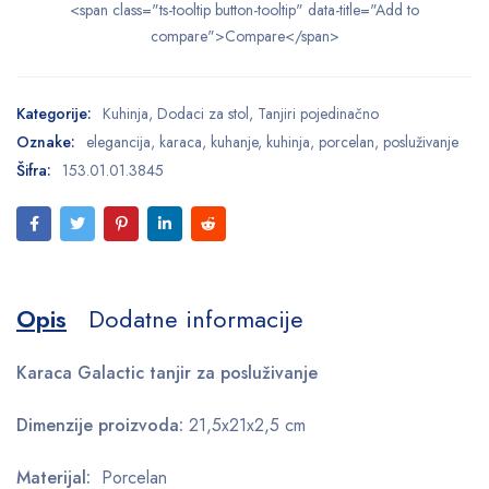
<span class="ts-tooltip button-tooltip" data-title="Add to
compare">Compare</span>
Kategorije:
Kuhinja
,
Dodaci za stol
,
Tanjiri pojedinačno
Oznake:
elegancija
,
karaca
,
kuhanje
,
kuhinja
,
porcelan
,
posluživanje
Šifra:
153.01.01.3845
Opis
Dodatne informacije
Karaca Galactic tanjir za posluživanje
Dimenzije proizvoda:
21,5x21x2,5 cm
Materijal:
Porcelan