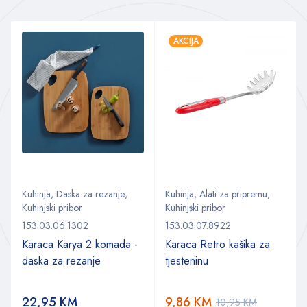
AKCIJA
Kuhinja
,
Daska za rezanje
,
Kuhinja
,
Alati za pripremu
,
Kuhinjski pribor
Kuhinjski pribor
153.03.06.1302
153.03.07.8922
Karaca Karya 2 komada -
Karaca Retro kašika za
daska za rezanje
tjesteninu
22,95
KM
9,86
KM
10,95
KM