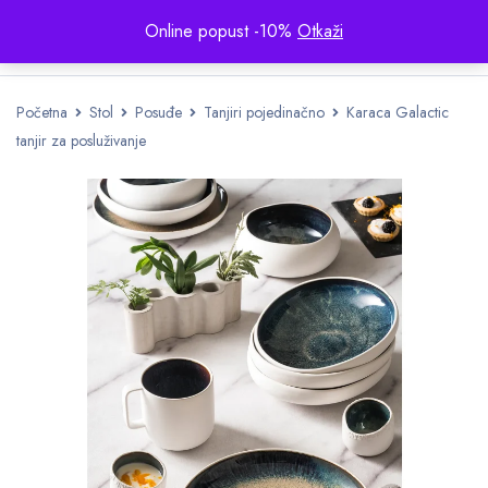
Online popust -10%
Otkaži
Početna
Stol
Posuđe
Tanjiri pojedinačno
Karaca Galactic
tanjir za posluživanje