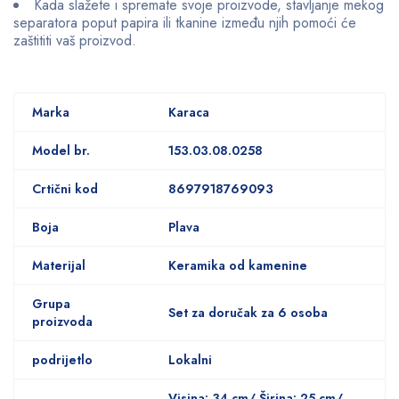
Kada slažete i spremate svoje proizvode, stavljanje mekog
separatora poput papira ili tkanine između njih pomoći će
zaštititi vaš proizvod.
Marka
Karaca
Model br.
153.03.08.0258
Crtični kod
8697918769093
Boja
Plava
Materijal
Keramika od kamenine
Grupa
Set za doručak za 6 osoba
proizvoda
podrijetlo
Lokalni
Visina: 34 cm/ Širina: 25 cm/