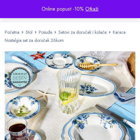
Online popust -10%
Otkaži
Početna
Stol
Posuđe
Setovi za doručak i kolače
Karaca
Nostalgia set za doručak 26kom