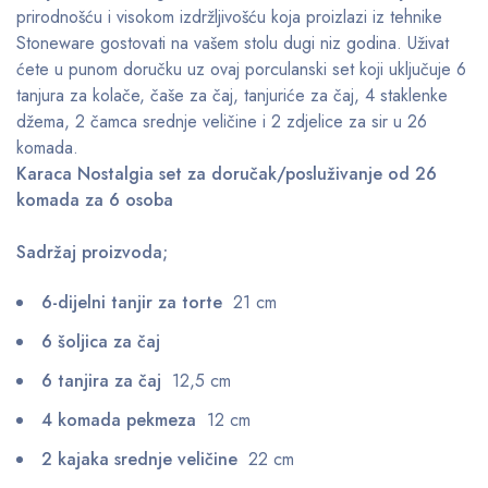
prirodnošću i visokom izdržljivošću koja proizlazi iz tehnike
Stoneware gostovati na vašem stolu dugi niz godina. Uživat
ćete u punom doručku uz ovaj porculanski set koji uključuje 6
tanjura za kolače, čaše za čaj, tanjuriće za čaj, 4 staklenke
džema, 2 čamca srednje veličine i 2 zdjelice za sir u 26
komada.
Karaca Nostalgia set za doručak/posluživanje od 26
komada za 6 osoba
Sadržaj proizvoda;
6-dijelni tanjir za torte
21 cm
6 šoljica za čaj
6 tanjira za čaj
12,5 cm
4 komada pekmeza
12 cm
2 kajaka srednje veličine
22 cm