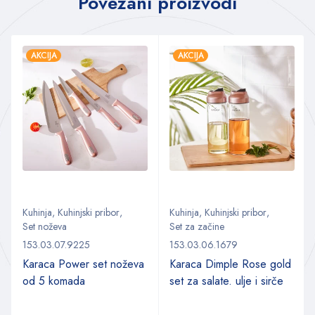
Povezani proizvodi
AKCIJA
AKCIJA
Kuhinja
,
Kuhinjski pribor
,
Kuhinja
,
Kuhinjski pribor
,
Set noževa
Set za začine
153.03.07.9225
153.03.06.1679
Karaca Power set noževa
Karaca Dimple Rose gold
od 5 komada
set za salate. ulje i sirče