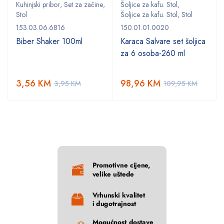
,
Kuhinjski pribor
,
Set za začine
,
Šoljice za kafu. Stol
,
Stol
Šoljice za kafu. Stol
,
Stol
153.03.06.6816
150.01.01.0020
Biber Shaker 100ml
Karaca Salvare set šoljica
za 6 osoba-260 ml
3,56
KM
98,96
KM
3,95
KM
109,95
KM