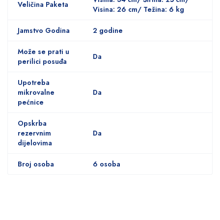
Veličina Paketa
Visina: 26 cm/ Težina: 6 kg
Jamstvo Godina
2 godine
Može se prati u
Da
perilici posuđa
Upotreba
mikrovalne
Da
pećnice
Opskrba
rezervnim
Da
dijelovima
Broj osoba
6 osoba