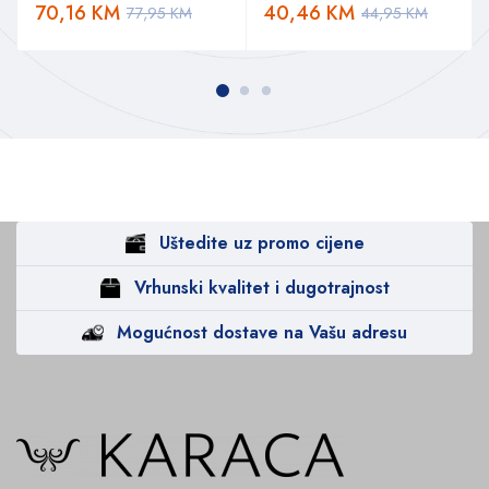
70,16
KM
40,46
KM
77,95
KM
44,95
KM
Uštedite uz promo cijene
Vrhunski kvalitet i dugotrajnost
Mogućnost dostave na Vašu adresu