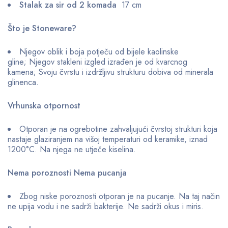
Stalak za sir od 2 komada
17 cm
Što je Stoneware?
Njegov oblik i boja potječu od bijele kaolinske
gline; Njegov stakleni izgled izrađen je od kvarcnog
kamena; Svoju čvrstu i izdržljivu strukturu dobiva od minerala
glinenca.
Vrhunska otpornost
Otporan je na ogrebotine zahvaljujući čvrstoj strukturi koja
nastaje glaziranjem na višoj temperaturi od keramike, iznad
1200°C. Na njega ne utječe kiselina.
Nema poroznosti Nema pucanja
Zbog niske poroznosti otporan je na pucanje. Na taj način
ne upija vodu i ne sadrži bakterije. Ne sadrži okus i miris.