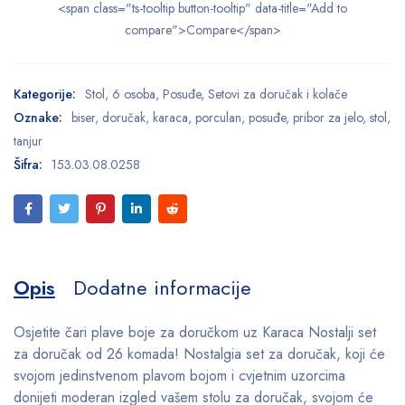
<span class="ts-tooltip button-tooltip" data-title="Add to
compare">Compare</span>
Kategorije:
Stol
,
6 osoba
,
Posuđe
,
Setovi za doručak i kolače
Oznake:
biser
,
doručak
,
karaca
,
porculan
,
posuđe
,
pribor za jelo
,
stol
,
tanjur
Šifra:
153.03.08.0258
Opis
Dodatne informacije
Osjetite čari plave boje za doručkom uz Karaca Nostalji set
za doručak od 26 komada! Nostalgia set za doručak, koji će
svojom jedinstvenom plavom bojom i cvjetnim uzorcima
donijeti moderan izgled vašem stolu za doručak, svojom će