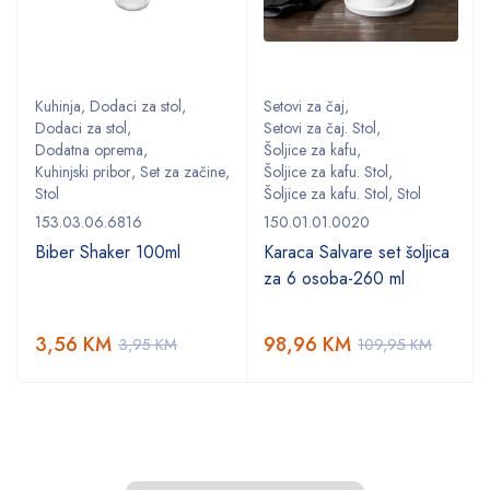
Kuhinja
,
Dodaci za stol
,
Setovi za čaj
,
Dodaci za stol
,
Setovi za čaj. Stol
,
Dodatna oprema
,
Šoljice za kafu
,
,
Kuhinjski pribor
,
Set za začine
,
Šoljice za kafu. Stol
,
Stol
Šoljice za kafu. Stol
,
Stol
153.03.06.6816
150.01.01.0020
Biber Shaker 100ml
Karaca Salvare set šoljica
za 6 osoba-260 ml
3,56
KM
98,96
KM
3,95
KM
109,95
KM