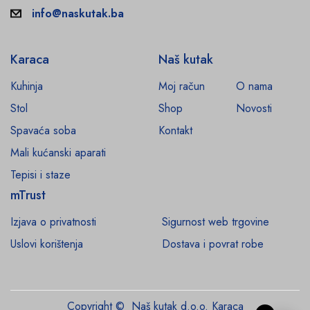
info@naskutak.ba
Karaca
Naš kutak
Kuhinja
Moj račun
O nama
Stol
Shop
Novosti
Spavaća soba
Kontakt
Mali kućanski aparati
Tepisi i staze
mTrust
Izjava o privatnosti
Sigurnost web trgovine
Uslovi korištenja
Dostava i povrat robe
Copyright © Naš kutak d.o.o. Karaca