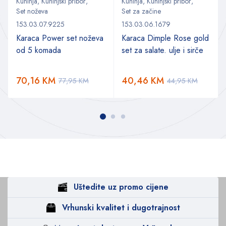
Kuhinja
,
Kuhinjski pribor
,
Kuhinja
,
Kuhinjski pribor
,
Set noževa
Set za začine
153.03.07.9225
153.03.06.1679
Karaca Power set noževa
Karaca Dimple Rose gold
od 5 komada
set za salate. ulje i sirče
70,16
KM
40,46
KM
77,95
KM
44,95
KM
Uštedite uz promo cijene
Vrhunski kvalitet i dugotrajnost