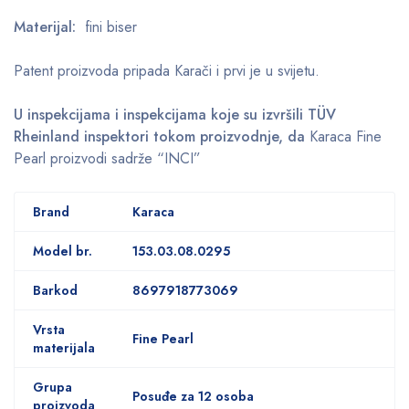
Materijal:
fini biser
Patent proizvoda pripada Karači i prvi je u svijetu.
U inspekcijama i inspekcijama koje su izvršili TÜV
Rheinland inspektori tokom proizvodnje, da
Karaca Fine
Pearl proizvodi sadrže “INCI”
Brand
Karaca
Model br.
153.03.08.0295
Barkod
8697918773069
Vrsta
Fine Pearl
materijala
Grupa
Posuđe za 12 osoba
proizvoda