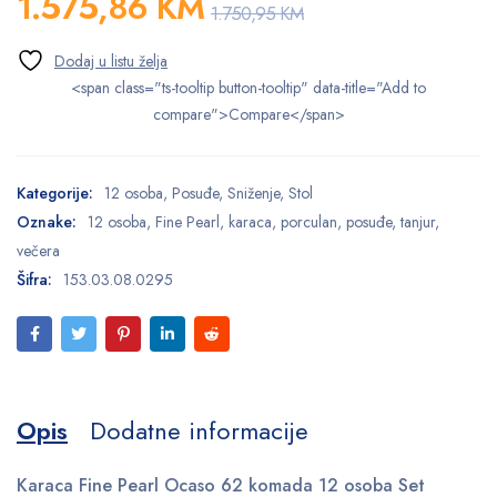
1.575,86
KM
1.750,95
KM
<span class="ts-tooltip button-tooltip" data-title="Add to
compare">Compare</span>
Kategorije:
12 osoba
,
Posuđe
,
Sniženje
,
Stol
Oznake:
12 osoba
,
Fine Pearl
,
karaca
,
porculan
,
posuđe
,
tanjur
,
večera
Šifra:
153.03.08.0295
Opis
Dodatne informacije
Karaca Fine Pearl Ocaso 62 komada 12 osoba Set