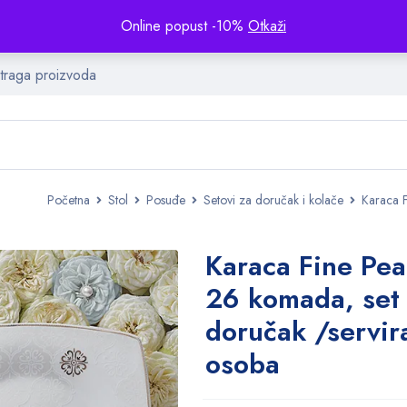
Online popust -10%
Otkaži
Početna
Stol
Posuđe
Setovi za doručak i kolače
Karaca F
Karaca Fine Pea
26 komada, set
doručak /servir
osoba