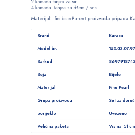
2 komada tanjira za sir
4 komada tanjira za džem / sos
Materijal:
fini biser
Patent proizvoda pripada Kara
Brand
Karaca
Model br.
153.03.07.9
Barkod
869791874
Boja
Bijelo
Materijal
Fine Pearl
Grupa proizvoda
Set za doruč
porijeklo
Uvezeno
Veličina paketa
Visina: 51 c