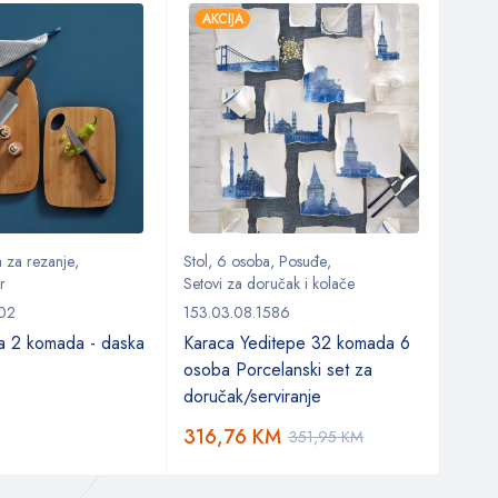
AKCIJA
AKC
 za rezanje
,
Stol
,
6 osoba
,
Posuđe
,
Alati 
r
Setovi za doručak i kolače
153.0
302
153.03.08.1586
Dask
a 2 komada - daska
Karaca Yeditepe 32 komada 6
osoba Porcelanski set za
doručak/serviranje
27,
316,76
KM
351,95
KM