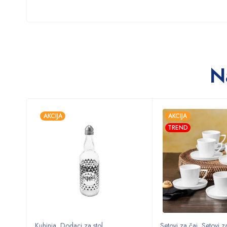
N
AKCIJA
AKCIJA
TREND
Kuhinja
,
Dodaci za stol
,
Setovi za čaj
,
Setovi za