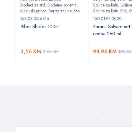
ma
,
Dodaci za stol
,
Dodatna oprema
,
Šoljice za kafu
,
Šoljice
,
Stol
Kuhinjski pribor
,
Set za začine
,
Stol
Šoljice za kafu. Stol
,
S
153.03.06.6816
150.01.01.0020
Biber Shaker 100ml
Karaca Salvare set š
osoba-260 ml
3,56
KM
98,96
KM
3,95
KM
109,9