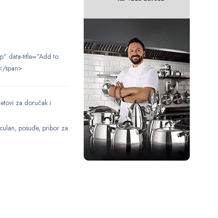
ip" data-title="Add to
</span>
etovi za doručak i
culan
,
posuđe
,
pribor za