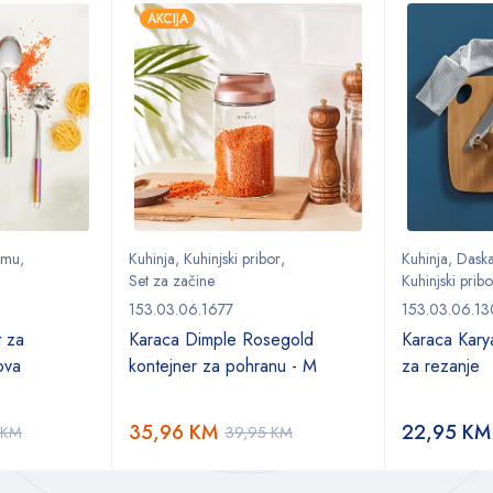
AKCIJA
remu
,
Kuhinja
,
Kuhinjski pribor
,
Kuhinja
,
Daska
Set za začine
Kuhinjski pribo
153.03.06.1677
153.03.06.1
t za
Karaca Dimple Rosegold
Karaca Kary
lova
kontejner za pohranu - M
za rezanje
35,96
KM
22,95
KM
KM
39,95
KM