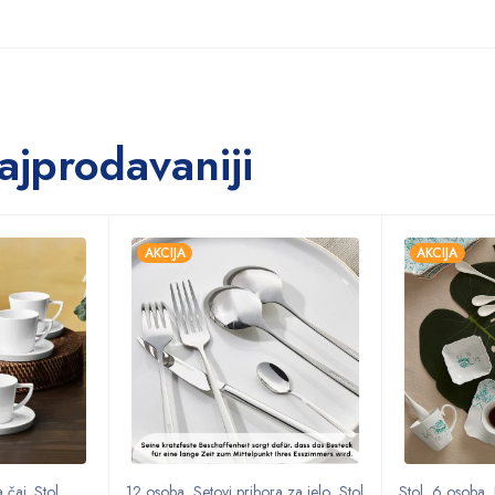
ajprodavaniji
AKCIJA
AKCIJA
 čaj. Stol
,
12 osoba
,
Setovi pribora za jelo
,
Stol
Stol
,
6 osoba
,