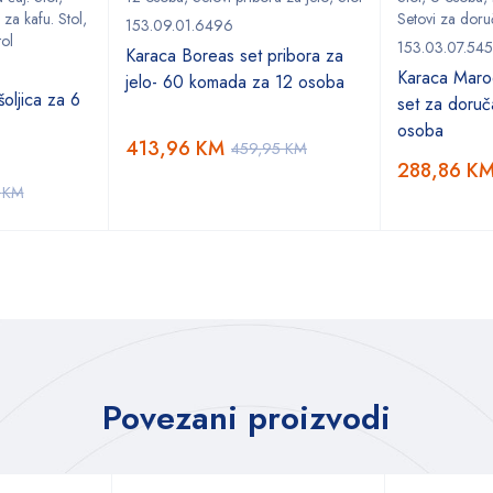
 za kafu. Stol
,
Setovi za doru
153.09.01.6496
tol
153.03.07.54
Karaca Boreas set pribora za
Karaca Marod
jelo- 60 komada za 12 osoba
oljica za 6
set za doruč
osoba
413,96
KM
459,95
KM
288,86
K
5
KM
Povezani proizvodi