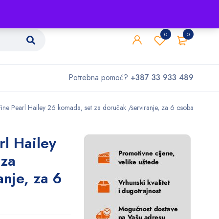
Shop
O nama
Kontakt
0
0
Potrebna pomoć?
+387 33 933 489
ine Pearl Hailey 26 komada, set za doručak /serviranje, za 6 osoba
rl Hailey
 za
anje, za 6