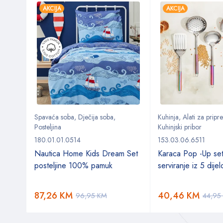
AKCIJA
AKCIJA
Spavaća soba
,
Dječija soba
,
Kuhinja
,
Alati za prip
Posteljina
Kuhinjski pribor
180.01.01.0514
153.03.06.6511
Nautica Home Kids Dream Set
Karaca Pop -Up se
posteljine 100% pamuk
serviranje iz 5 dije
87,26
KM
40,46
KM
96,95
KM
44,95