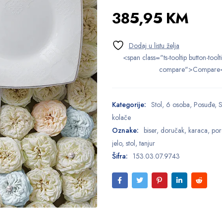
385,95
KM
<span class="ts-tooltip button-toolt
compare">Compare
Kategorije:
Stol
,
6 osoba
,
Posuđe
,
S
kolače
Oznake:
biser
,
doručak
,
karaca
,
por
jelo
,
stol
,
tanjur
Šifra:
153.03.07.9743