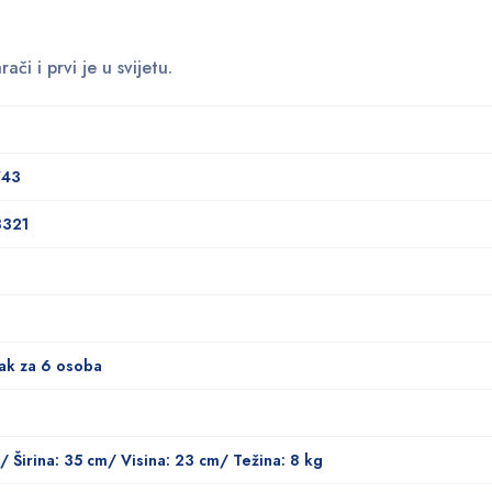
či i prvi je u svijetu.
743
3321
ak za 6 osoba
m/ Širina: 35 cm/ Visina: 23 cm/ Težina: 8 kg