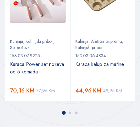
Kuhinja
,
Kuhinjski pribor
,
Kuhinja
,
Alati za pripremu
,
Set noževa
Kuhinjski pribor
153.03.07.9225
153.03.06.4834
Karaca Power set noževa
Karaca kalup za mafine
od 5 komada
70,16
KM
44,96
KM
77,95
KM
49,95
KM