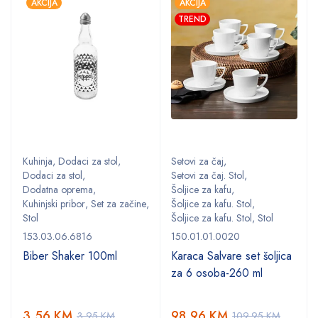
AKCIJA
AKCIJA
TREND
Kuhinja
,
Dodaci za stol
,
Setovi za čaj
,
Dodaci za stol
,
Setovi za čaj. Stol
,
Dodatna oprema
,
Šoljice za kafu
,
,
Kuhinjski pribor
,
Set za začine
,
Šoljice za kafu. Stol
,
Stol
Šoljice za kafu. Stol
,
Stol
153.03.06.6816
150.01.01.0020
Biber Shaker 100ml
Karaca Salvare set šoljica
za 6 osoba-260 ml
3,56
KM
98,96
KM
3,95
KM
109,95
KM