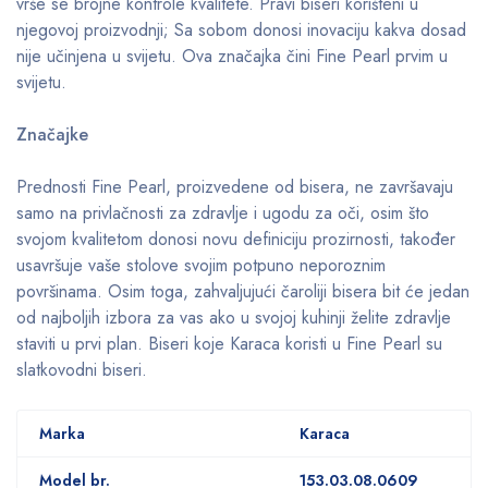
vrše se brojne kontrole kvalitete. Pravi biseri korišteni u
njegovoj proizvodnji; Sa sobom donosi inovaciju kakva dosad
nije učinjena u svijetu. Ova značajka čini Fine Pearl prvim u
svijetu.
Značajke
Prednosti Fine Pearl, proizvedene od bisera, ne završavaju
samo na privlačnosti za zdravlje i ugodu za oči, osim što
svojom kvalitetom donosi novu definiciju prozirnosti, također
usavršuje vaše stolove svojim potpuno neporoznim
površinama. Osim toga, zahvaljujući čaroliji bisera bit će jedan
od najboljih izbora za vas ako u svojoj kuhinji želite zdravlje
staviti u prvi plan. Biseri koje Karaca koristi u Fine Pearl su
slatkovodni biseri.
Marka
Karaca
Model br.
153.03.08.0609