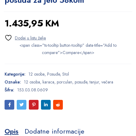
posuđa za jelo 58kom
1.435,95
KM
<span class="ts-tooltip button-tooltip" data-title="Add to
compare">Compare</span>
Kategorije:
12 osoba
,
Posuđe
,
Stol
Oznake:
12 osoba
,
karaca
,
porculan
,
posuđe
,
tanjur
,
večera
Šifra:
153.03.08.0609
Opis
Dodatne informacije