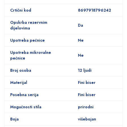
Crtični kod
8697918796242
Opskrba rezervnim
Da
dijelovima
Upotreba pećnice
Ne
Upotreba mikrovalne
Ne
pećnice
Broj osoba
12 ljudi
Materijal
Fini biser
Posebna serija
Fini biser
Mogućnosti stila
prirodni
Boja
višebojan