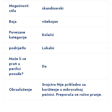
Mogućnosti
skandinavski
stila
Boja
višebojan
Povezane
Kolačić
kategorije
podrijetlo
Lokalni
Može li se
prati u
Da
perilici
posuđa?
Svojstva Nije prikladno za
Obrazloženje
korištenje u mikrovalnoj
pećnici. Preporuča se ručno pranje.