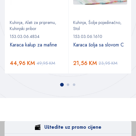
Kuhinja
,
Alati za pripremu
,
Kuhinja
,
Šolje pojedinačno
,
Kuhinjski pribor
Stol
153.03.06.4834
153.03.06.1610
Karaca kalup za mafine
Karaca šolja sa slovom C
44,96
KM
21,56
KM
49,95
KM
23,95
KM
Uštedite uz promo cijene