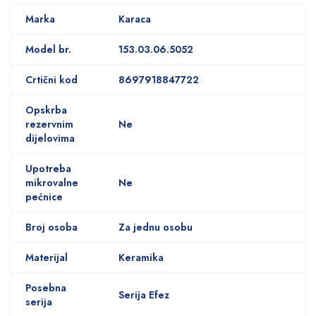
Marka
Karaca
Model br.
153.03.06.5052
Crtični kod
8697918847722
Opskrba
rezervnim
Ne
dijelovima
Upotreba
mikrovalne
Ne
pećnice
Broj osoba
Za jednu osobu
Materijal
Keramika
Posebna
Serija Efez
serija