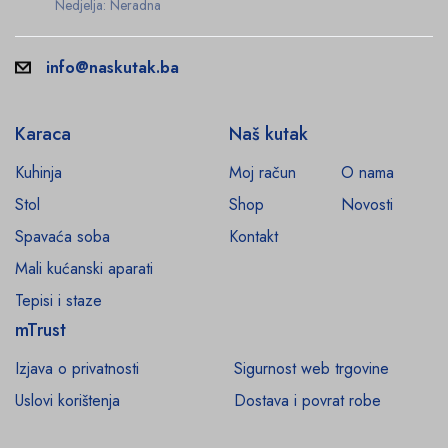
Nedjelja: Neradna
info@naskutak.ba
Karaca
Naš kutak
Kuhinja
Moj račun
O nama
Stol
Shop
Novosti
Spavaća soba
Kontakt
Mali kućanski aparati
Tepisi i staze
mTrust
Izjava o privatnosti
Sigurnost web trgovine
Uslovi korištenja
Dostava i povrat robe