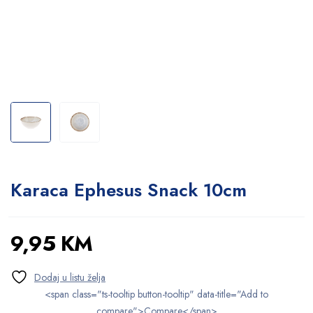
Karaca Ephesus Snack 10cm
9,95
KM
<span class="ts-tooltip button-tooltip" data-title="Add to
compare">Compare</span>