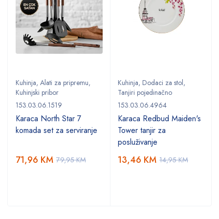
Kuhinja
,
Alati za pripremu
,
Kuhinja
,
Dodaci za stol
,
Kuhinjski pribor
Tanjiri pojedinačno
153.03.06.1519
153.03.06.4964
Karaca North Star 7
Karaca Redbud Maiden's
komada set za serviranje
Tower tanjir za
posluživanje
71,96
KM
13,46
KM
79,95
KM
14,95
KM