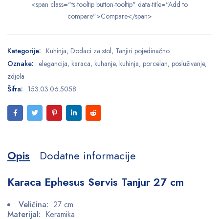
<span class="ts-tooltip button-tooltip" data-title="Add to
compare">Compare</span>
Kategorije:
Kuhinja
,
Dodaci za stol
,
Tanjiri pojedinačno
Oznake:
elegancija
,
karaca
,
kuhanje
,
kuhinja
,
porcelan
,
posluživanje
,
zdjela
Šifra:
153.03.06.5058
Opis
Dodatne informacije
Karaca Ephesus Servis Tanjur 27 cm
Veličina:
27 cm
Materijal:
Keramika