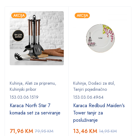
AKCIJA
AKCIJA
Kuhinja
,
Alati za pripremu
,
Kuhinja
,
Dodaci za stol
,
Kuhinjski pribor
Tanjiri pojedinačno
153.03.06.1519
153.03.06.4964
Karaca North Star 7
Karaca Redbud Maiden's
komada set za serviranje
Tower tanjir za
posluživanje
71,96
KM
13,46
KM
79,95
KM
14,95
KM