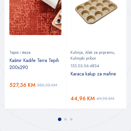
Tepisi i staze
Kuhinja
,
Alati za pripremu
,
Kuhinjski pribor
Kašmir Kadife Terra Tepih
153.03.06.4834
200x290
Karaca kalup za mafine
527,36
KM
585,95
KM
44,96
KM
49,95
KM