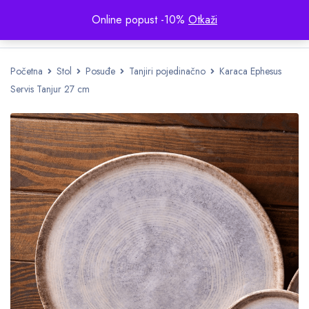
Online popust -10%
Otkaži
Početna
Stol
Posuđe
Tanjiri pojedinačno
Karaca Ephesus
Servis Tanjur 27 cm