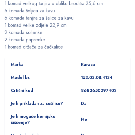
1 komad velikog tanjira u obliku brodića 35,6 cm
6 komada šoljica za kavu
6 komada tanjira za šalice za kavu
1 komad velike zdjele 22,9 cm
2 komada soljenke
2 komada paprenke
1 komad držača za čačkalice
Marka
Karaca
Model br.
153.03.08.4134
Crtični kod
8683650097402
Je li prikladan za sušilicu?
Da
Je li moguće kemijsko
Ne
čišćenje?