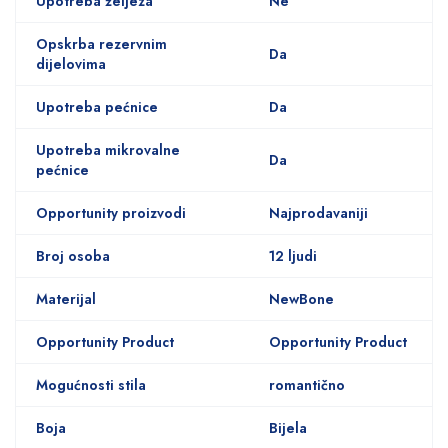
Upotreba željeza
Ne
Opskrba rezervnim
Da
dijelovima
Upotreba pećnice
Da
Upotreba mikrovalne
Da
pećnice
Opportunity proizvodi
Najprodavaniji
Broj osoba
12 ljudi
Materijal
NewBone
Opportunity Product
Opportunity Product
Mogućnosti stila
romantično
Boja
Bijela