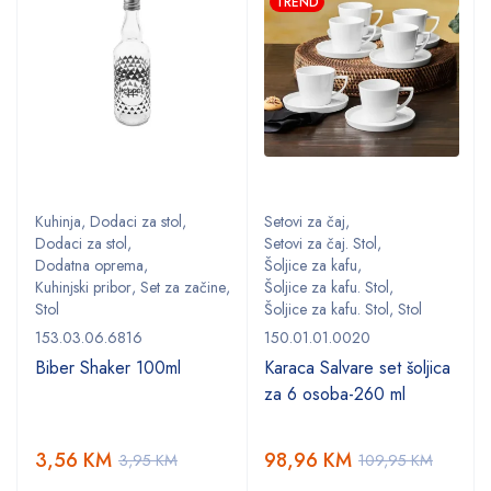
TREND
Kuhinja
,
Dodaci za stol
,
Setovi za čaj
,
Dodaci za stol
,
Setovi za čaj. Stol
,
Dodatna oprema
,
Šoljice za kafu
,
,
Kuhinjski pribor
,
Set za začine
,
Šoljice za kafu. Stol
,
Stol
Šoljice za kafu. Stol
,
Stol
153.03.06.6816
150.01.01.0020
Biber Shaker 100ml
Karaca Salvare set šoljica
za 6 osoba-260 ml
3,56
KM
98,96
KM
3,95
KM
109,95
KM