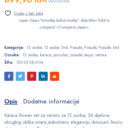
999,95
KM
<span class="ts-tooltip button-tooltip" data-title="Add to
compare">Compare</span>
Kategorije:
12 osoba
,
12 osoba. Stol
,
Posuđe
,
Posuđe
,
Posuđe
,
Stol
Oznake:
12 osoba
,
karaca
,
porculan
,
posuđe
,
tanjur
,
večera
Šifra:
153.03.08.4134
Opis
Dodatne informacije
Karaca Rowan set za večeru za 12 osoba, 56 dijelova,
okruglog oblika stvara jedinstvenu eleganciju donoseći finoću