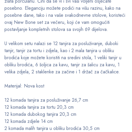
zlata porculanu. Čini da se vi i svi vaši voljeni osjećate
posebno. Eleganciju možete podići na višu razinu, kako na
posebne dane, tako i na vaše svakodnevne stolove, koristeći
ovaj New Bone set za večeru, koji će vam omogućiti
postavljanje kompletnih stolova sa svojih 69 dijelova.
U velikom setu nalazi se 12 tanjira za posluživanje, duboki
tanjir, tanjir za tortu i zdjela, kao i 2 mala tanjira u obliku
brodića koje možete koristiti na sredini stola, 1 veliki tanjir u
obliku brodića, 6 šoljica za kavu, tanjir za šalicu za kavu, 1
velika zdjela, 2 staklenke za začine i 1 držač za čačkalice.
Materijal: Nova kost
12 komada tanjira za posluživanje 26,7 cm
12 komada tanjira za tortu 20,3 cm
12 komada dubokog tanjira 20,3 cm
12 komada zdjele 14 cm
2 komada malih tanjira u obliku brodića 30,5 cm