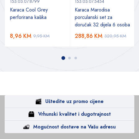
153.03.07.8799
153.03.07.5454
Karaca Cool Grey
Karaca Marodisa
perforirana kašika
porculanski set za
doručak 32 dijela 6 osoba
8,96
KM
288,86
KM
9,95
KM
320,95
KM
Uštedite uz promo cijene
Vrhunski kvalitet i dugotrajnost
Mogućnost dostave na Vašu adresu