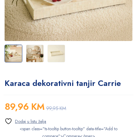
Karaca dekorativni tanjir Carrie
89,96
KM
99,95
KM
<span class="ts-tooltip button-tooltip" data-title="Add to
compare">Compare</span>