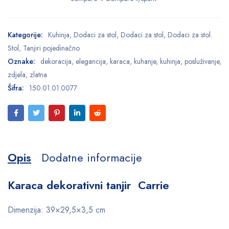
Kategorije:
Kuhinja
,
Dodaci za stol
,
Dodaci za stol
,
Dodaci za stol.
Stol
,
Tanjiri pojedinačno
Oznake:
dekoracija
,
elegancija
,
karaca
,
kuhanje
,
kuhinja
,
posluživanje
,
zdjela
,
zlatna
Šifra:
150.01.01.0077
Opis
Dodatne informacije
Karaca dekorativni tanjir Carrie
Dimenzija: 39×29,5×3,5 cm