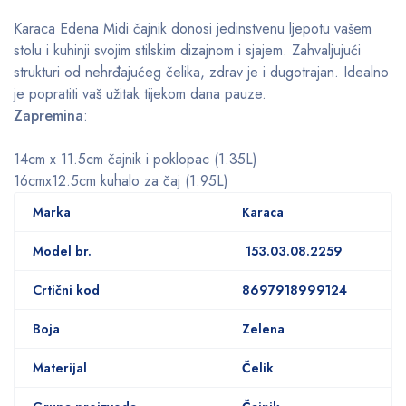
Karaca Edena Midi čajnik donosi jedinstvenu ljepotu vašem
stolu i kuhinji svojim stilskim dizajnom i sjajem. Zahvaljujući
strukturi od nehrđajućeg čelika, zdrav je i dugotrajan. Idealno
je popratiti vaš užitak tijekom dana pauze.
Zapremina
:
14cm x 11.5cm čajnik i poklopac (1.35L)
16cmx12.5cm kuhalo za čaj (1.95L)
Marka
Karaca
Model br.
153.03.08.2259
Crtični kod
8697918999124
Boja
Zelena
Materijal
Čelik