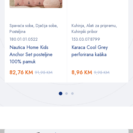
Spavaća soba
,
Dječija soba
,
Kuhinja
,
Alati za pripremu
,
Posteljina
Kuhinjski pribor
180.01.01.0522
153.03.07.8799
Nautica Home Kids
Karaca Cool Grey
Anchor Set posteljine
perforirana kašika
100% pamuk
82,76
KM
8,96
KM
91,95
KM
9,95
KM