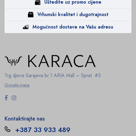
Uštedite uz promo cijene
Vrhunski kvalitet i dugotrajnost
Mogućnost dostave na Vašu adresu
Trg djece Sarajeva br.1
ARIA Mall – Sprat #3
Google mapa
Kontaktirajte nas
+387 33 933 489