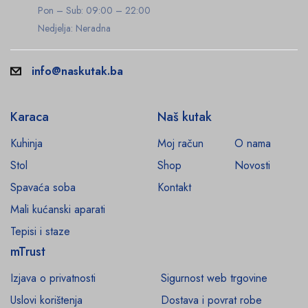
Pon – Sub: 09:00 – 22:00
Nedjelja: Neradna
info@naskutak.ba
Karaca
Naš kutak
Kuhinja
Moj račun
O nama
Stol
Shop
Novosti
Spavaća soba
Kontakt
Mali kućanski aparati
Tepisi i staze
mTrust
Izjava o privatnosti
Sigurnost web trgovine
Uslovi korištenja
Dostava i povrat robe