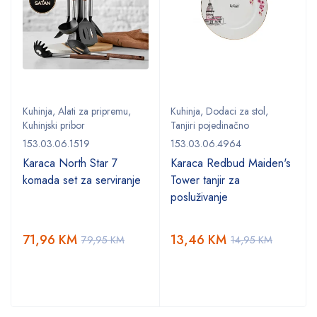
Kuhinja
,
Alati za pripremu
,
Kuhinja
,
Dodaci za stol
,
Kuhinjski pribor
Tanjiri pojedinačno
153.03.06.1519
153.03.06.4964
,
Karaca North Star 7
Karaca Redbud Maiden's
komada set za serviranje
Tower tanjir za
posluživanje
71,96
KM
13,46
KM
79,95
KM
14,95
KM