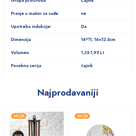
Grupa proizvoda
Čajnik
Pranje u mašini za suđe
ne
Upotreba indukcije:
Da
Dimenzija
14*11, 16×12.5cm
Volumen
1,35-1,95 Lt
Posebna serija
čajnik
Najprodavaniji
AKCIJA
AKCIJA