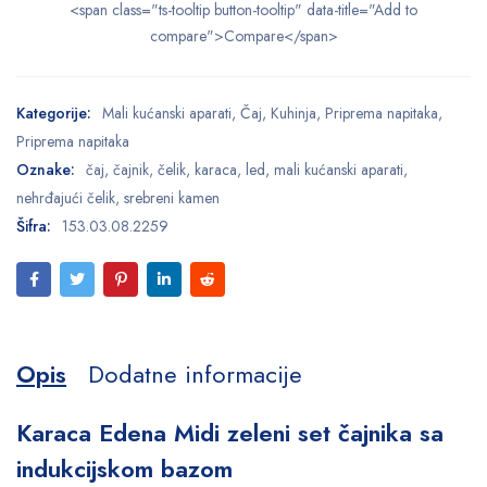
<span class="ts-tooltip button-tooltip" data-title="Add to
compare">Compare</span>
Kategorije:
Mali kućanski aparati
,
Čaj
,
Kuhinja
,
Priprema napitaka
,
Priprema napitaka
Oznake:
čaj
,
čajnik
,
čelik
,
karaca
,
led
,
mali kućanski aparati
,
nehrđajući čelik
,
srebreni kamen
Šifra:
153.03.08.2259
Opis
Dodatne informacije
Karaca Edena Midi zeleni set čajnika sa
indukcijskom bazom