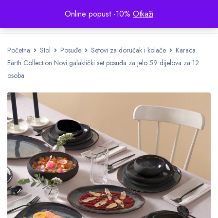
Online popust -10%
Otkaži
Početna
Stol
Posuđe
Setovi za doručak i kolače
Karaca
Earth Collection Novi galaktički set posuđa za jelo 59 dijelova za 12
osoba