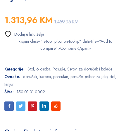
1.313,96
KM
1.459,95
KM
<span class="ts-tooltip button-tooltip" data-title="Add to
compare">Compare</span>
Kategorije:
Stol
,
6 osoba
,
Posuđe
,
Setovi za doručak i kolače
Oznake:
doručak
,
karaca
,
porculan
,
posuđe
,
pribor za jelo
,
stol
,
tanjur
Šifra:
150.01.01.0002