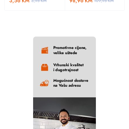
3,56
KM
98,96
KM
3,95
KM
109,95
KM