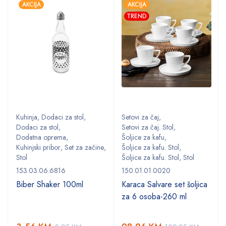
AKCIJA
AKCIJA
TREND
Kuhinja
,
Dodaci za stol
,
Setovi za čaj
,
Dodaci za stol
,
Setovi za čaj. Stol
,
Dodatna oprema
,
Šoljice za kafu
,
,
Kuhinjski pribor
,
Set za začine
,
Šoljice za kafu. Stol
,
Stol
Šoljice za kafu. Stol
,
Stol
153.03.06.6816
150.01.01.0020
Biber Shaker 100ml
Karaca Salvare set šoljica
za 6 osoba-260 ml