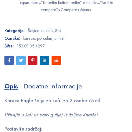
<span class="ts-tooltip button-tooltip" data-title="Add to
compare">Compare</span>
Kategorije:
Šoljice za kafu
,
Stol
Oznake:
karaca
,
porculan
,
unikat
Šifra:
153.01.05.4297
Opis
Dodatne informacije
Karaca Eagle šolja za kafu za 2 osobe 75 ml
Uživajte u kafi uz svaki gutljaj iz šoljice Karača!
Postavite sadržaj: