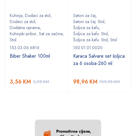
Kuhinja
,
Dodaci za stol
,
Setovi za čaj
,
Dodaci za stol
,
Setovi za čaj. Stol
,
Dodatna oprema
,
Šoljice za kafu
,
,
Kuhinjski pribor
,
Set za začine
,
Šoljice za kafu. Stol
,
Stol
Šoljice za kafu. Stol
,
Stol
153.03.06.6816
150.01.01.0020
Biber Shaker 100ml
Karaca Salvare set šoljica
za 6 osoba-260 ml
3,56
KM
98,96
KM
3,95
KM
109,95
KM