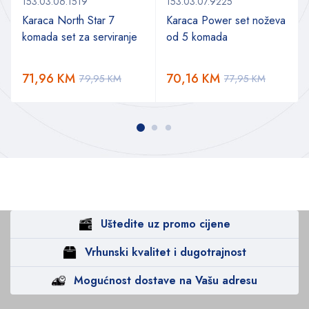
153.03.06.1519
153.03.07.9225
Karaca North Star 7
Karaca Power set noževa
komada set za serviranje
od 5 komada
a
71,96
KM
70,16
KM
79,95
KM
77,95
KM
Uštedite uz promo cijene
Vrhunski kvalitet i dugotrajnost
Mogućnost dostave na Vašu adresu