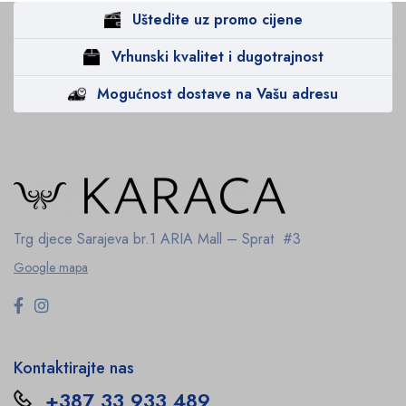
Uštedite uz promo cijene
Vrhunski kvalitet i dugotrajnost
Mogućnost dostave na Vašu adresu
Trg djece Sarajeva br.1
ARIA Mall – Sprat #3
Google mapa
Kontaktirajte nas
+387 33 933 489