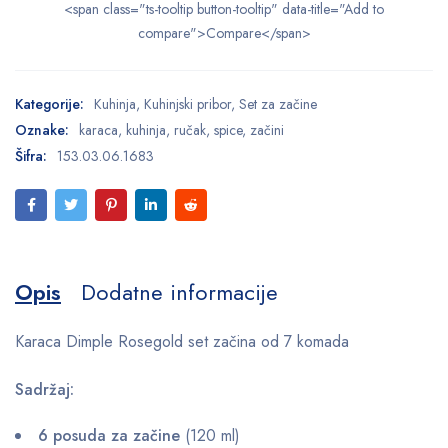
<span class="ts-tooltip button-tooltip" data-title="Add to
compare">Compare</span>
Kategorije:
Kuhinja
,
Kuhinjski pribor
,
Set za začine
Oznake:
karaca
,
kuhinja
,
ručak
,
spice
,
začini
Šifra:
153.03.06.1683
Opis
Dodatne informacije
Karaca Dimple Rosegold set začina od 7 komada
Sadržaj:
6 posuda za začine
(120 ml)