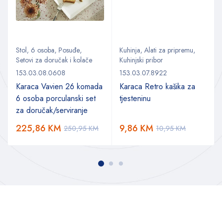
Stol
,
6 osoba
,
Posuđe
,
Kuhinja
,
Alati za pripremu
,
Setovi za doručak i kolače
Kuhinjski pribor
153.03.08.0608
153.03.07.8922
Karaca Vavien 26 komada
Karaca Retro kašika za
6 osoba porculanski set
tjesteninu
za doručak/serviranje
225,86
KM
9,86
KM
250,95
KM
10,95
KM