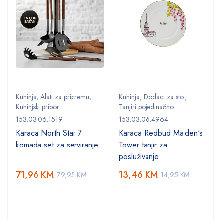
Kuhinja
,
Alati za pripremu
,
Kuhinja
,
Dodaci za stol
,
Kuhinjski pribor
Tanjiri pojedinačno
153.03.06.1519
153.03.06.4964
Karaca North Star 7
Karaca Redbud Maiden's
komada set za serviranje
Tower tanjir za
posluživanje
71,96
KM
13,46
KM
79,95
KM
14,95
KM