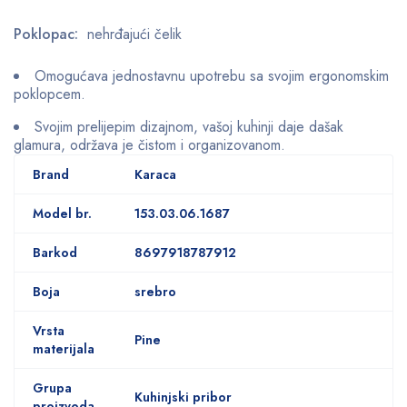
Poklopac:
nehrđajući čelik
Omogućava jednostavnu upotrebu sa svojim ergonomskim
poklopcem.
Svojim prelijepim dizajnom, vašoj kuhinji daje dašak
glamura, održava je čistom i organizovanom.
Brand
Karaca
Model br.
153.03.06.1687
Barkod
8697918787912
Boja
srebro
Vrsta
Pine
materijala
Grupa
Kuhinjski pribor
proizvoda