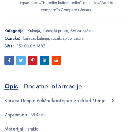
<span class="ts-tooltip button-tooltip" data-title="Add to
compare">Compare</span>
Kategorije:
Kuhinja
,
Kuhinjski pribor
,
Set za začine
Oznake:
karaca
,
kuhinja
,
ručak
,
spice
,
začini
Šifra:
153.03.06.1687
Opis
Dodatne informacije
Karaca Dimple čelični kontejner za skladištenje – S
Zapremina:
900 ml
Materijal:
staklo