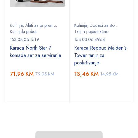
Kuhinja
,
Alati za pripremu
,
Kuhinja
,
Dodaci za stol
,
Kuhinjski pribor
Tanjiri pojedinačno
153.03.06.1519
153.03.06.4964
Karaca North Star 7
Karaca Redbud Maiden's
komada set za serviranje
Tower tanjir za
posluživanje
71,96
KM
13,46
KM
79,95
KM
14,95
KM