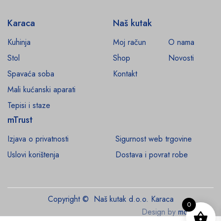
Karaca
Naš kutak
Kuhinja
Moj račun
O nama
Stol
Shop
Novosti
Spavaća soba
Kontakt
Mali kućanski aparati
Tepisi i staze
mTrust
Izjava o privatnosti
Sigurnost web trgovine
Uslovi korištenja
Dostava i povrat robe
Copyright © Naš kutak d.o.o. Karaca
0
Design by
monroe.ba