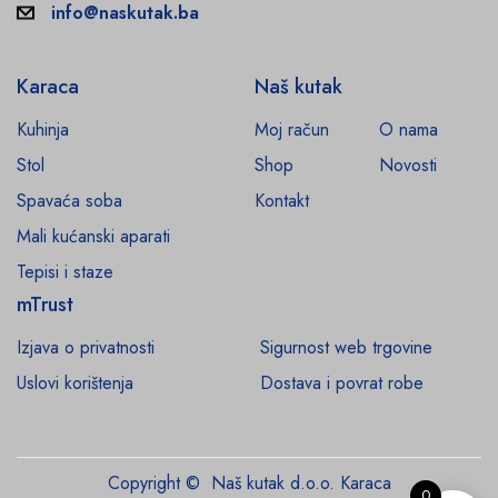
info@naskutak.ba
Karaca
Naš kutak
Kuhinja
Moj račun
O nama
Stol
Shop
Novosti
Spavaća soba
Kontakt
Mali kućanski aparati
Tepisi i staze
mTrust
Izjava o privatnosti
Sigurnost web trgovine
Uslovi korištenja
Dostava i povrat robe
Copyright © Naš kutak d.o.o. Karaca
0