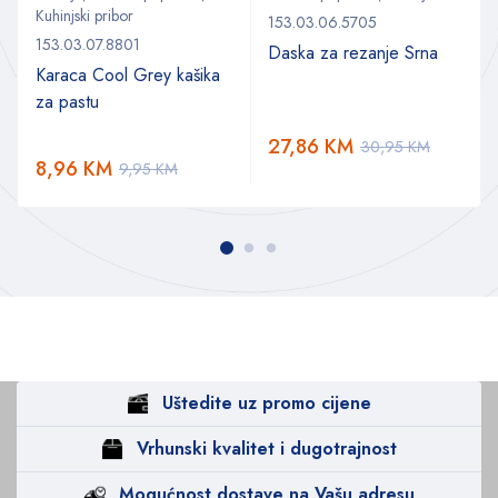
Kuhinjski pribor
153.03.06.5705
153.03.07.8801
Daska za rezanje Srna
Karaca Cool Grey kašika
za pastu
27,86
KM
30,95
KM
8,96
KM
9,95
KM
Uštedite uz promo cijene
Vrhunski kvalitet i dugotrajnost
Mogućnost dostave na Vašu adresu