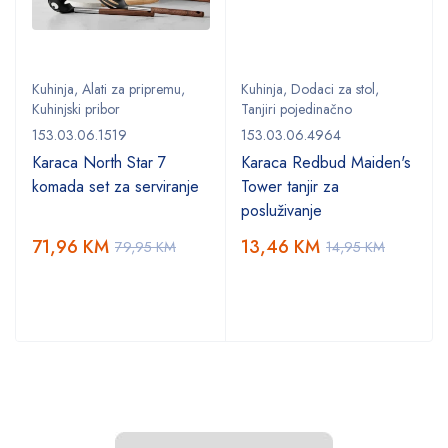
Kuhinja
,
Alati za pripremu
,
Kuhinja
,
Dodaci za stol
,
Kuhinjski pribor
Tanjiri pojedinačno
153.03.06.1519
153.03.06.4964
Karaca North Star 7
Karaca Redbud Maiden's
komada set za serviranje
Tower tanjir za
posluživanje
71,96
KM
13,46
KM
79,95
KM
14,95
KM