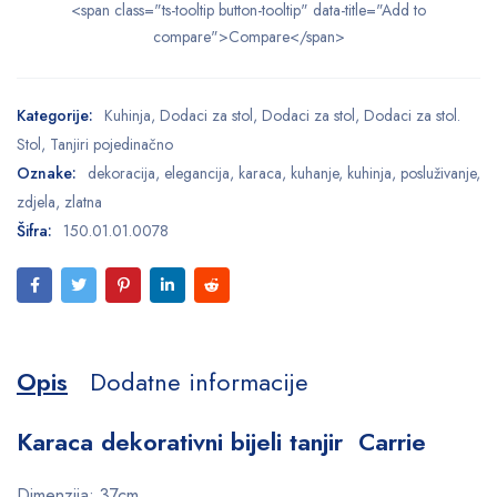
<span class="ts-tooltip button-tooltip" data-title="Add to
compare">Compare</span>
Kategorije:
Kuhinja
,
Dodaci za stol
,
Dodaci za stol
,
Dodaci za stol.
Stol
,
Tanjiri pojedinačno
Oznake:
dekoracija
,
elegancija
,
karaca
,
kuhanje
,
kuhinja
,
posluživanje
,
zdjela
,
zlatna
Šifra:
150.01.01.0078
Opis
Dodatne informacije
Karaca dekorativni bijeli tanjir Carrie
Dimenzija: 37cm