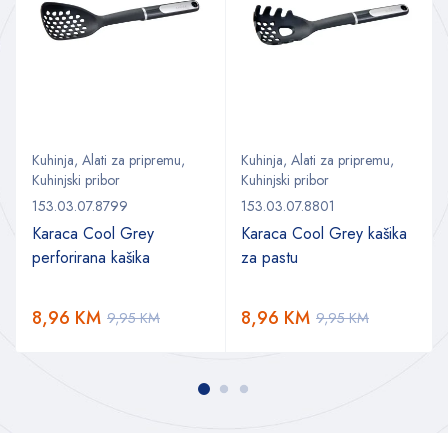
Kuhinja
,
Alati za pripremu
,
Kuhinja
,
Alati za pripremu
,
Kuhinjski pribor
Kuhinjski pribor
153.03.07.8799
153.03.07.8801
Karaca Cool Grey
Karaca Cool Grey kašika
perforirana kašika
za pastu
a
8,96
KM
8,96
KM
9,95
KM
9,95
KM