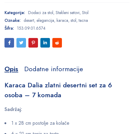
Kategorije:
Dodaci za stol
,
Stakleni setovi
,
Stol
Oznake:
desert
,
elegancija
,
karaca
,
stol
,
tacna
Šifra:
153.09.01.6574
Opis
Dodatne informacije
Karaca Dalia zlatni desertni set za 6
osoba – 7 komada
Sadržaj:
1 x 28 cm postolje za kolače
6 x 21 cm tanjir za torte