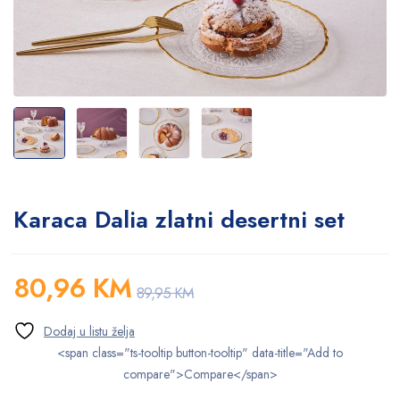
Karaca Dalia zlatni desertni set
80,96
KM
89,95
KM
<span class="ts-tooltip button-tooltip" data-title="Add to
compare">Compare</span>