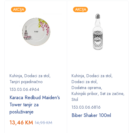
AKCIJA
AKCIJA
Kuhinja
,
Dodaci za stol
,
Kuhinja
,
Dodaci za stol
,
Tanjiri pojedinačno
Dodaci za stol
,
Dodatna oprema
,
153.03.06.4964
Kuhinjski pribor
,
Set za začine
,
Karaca Redbud Maiden's
Stol
Tower tanjir za
153.03.06.6816
posluživanje
Biber Shaker 100ml
13,46
KM
14,95
KM