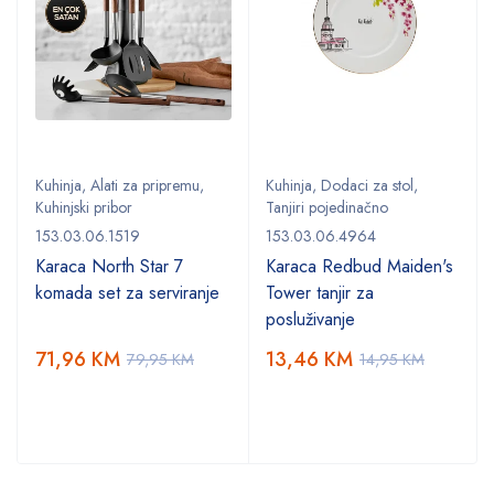
Kuhinja
,
Alati za pripremu
,
Kuhinja
,
Dodaci za stol
,
Kuhinjski pribor
Tanjiri pojedinačno
153.03.06.1519
153.03.06.4964
Karaca North Star 7
Karaca Redbud Maiden's
komada set za serviranje
Tower tanjir za
posluživanje
71,96
KM
13,46
KM
79,95
KM
14,95
KM