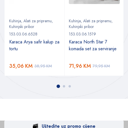
Kuhinja
,
Alati za pripremu
,
Kuhinja
,
Alati za pripremu
,
Kuhinjski pribor
Kuhinjski pribor
153.03.06.6528
153.03.06.1519
Karaca Arya safir kalup za
Karaca North Star 7
tortu
komada set za serviranje
35,06
KM
71,96
KM
38,95
KM
79,95
KM
Uštedite uz promo cijene