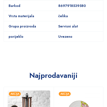
Barkod
8697918539580
Vrsta materijala
čelika
Grupa proizvoda
Servisni alat
porijeklo
Uvezeno
Najprodavaniji
AKCIJA
AKCIJA