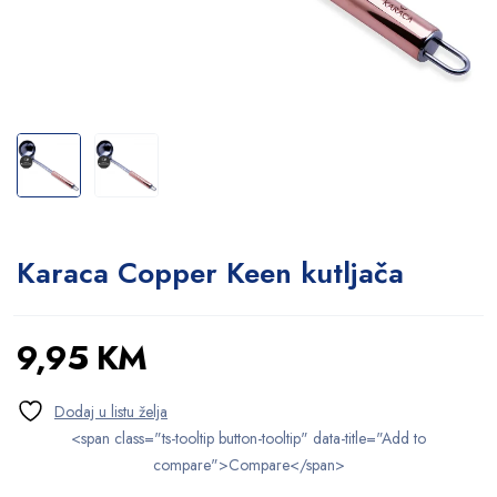
Karaca Copper Keen kutljača
9,95
KM
<span class="ts-tooltip button-tooltip" data-title="Add to
compare">Compare</span>