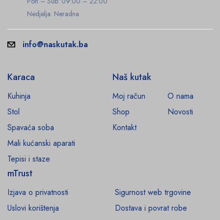
Pon – Sub: 09:00 – 22:00
Nedjelja: Neradna
info@naskutak.ba
Karaca
Naš kutak
Kuhinja
Moj račun
O nama
Stol
Shop
Novosti
Spavaća soba
Kontakt
Mali kućanski aparati
Tepisi i staze
mTrust
Izjava o privatnosti
Sigurnost web trgovine
Uslovi korištenja
Dostava i povrat robe