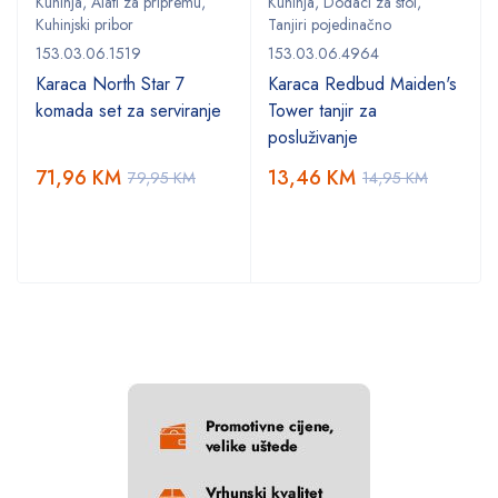
Kuhinja
,
Alati za pripremu
,
Kuhinja
,
Dodaci za stol
,
Kuhinjski pribor
Tanjiri pojedinačno
153.03.06.1519
153.03.06.4964
Karaca North Star 7
Karaca Redbud Maiden's
komada set za serviranje
Tower tanjir za
posluživanje
71,96
KM
13,46
KM
79,95
KM
14,95
KM