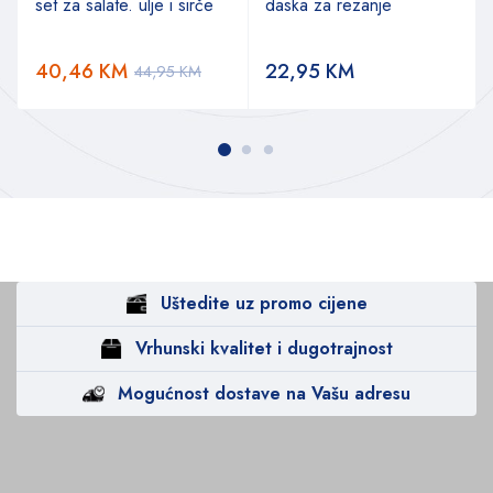
set za salate. ulje i sirče
daska za rezanje
40,46
KM
22,95
KM
44,95
KM
Uštedite uz promo cijene
Vrhunski kvalitet i dugotrajnost
Mogućnost dostave na Vašu adresu