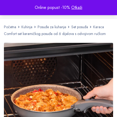
Online popust -10%
Otkaži
Početna
Kuhinja
Posuđe za kuhanje
Set posuđa
Karaca
Comfort set keramičkog posuđa od 6 dijelova s ​​odvojivom ručkom