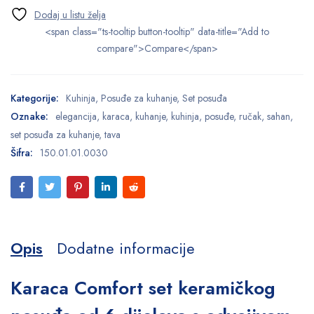
<span class="ts-tooltip button-tooltip" data-title="Add to
compare">Compare</span>
Kategorije:
Kuhinja
,
Posuđe za kuhanje
,
Set posuđa
Oznake:
elegancija
,
karaca
,
kuhanje
,
kuhinja
,
posuđe
,
ručak
,
sahan
,
set posuđa za kuhanje
,
tava
Šifra:
150.01.01.0030
Opis
Dodatne informacije
Karaca Comfort set keramičkog