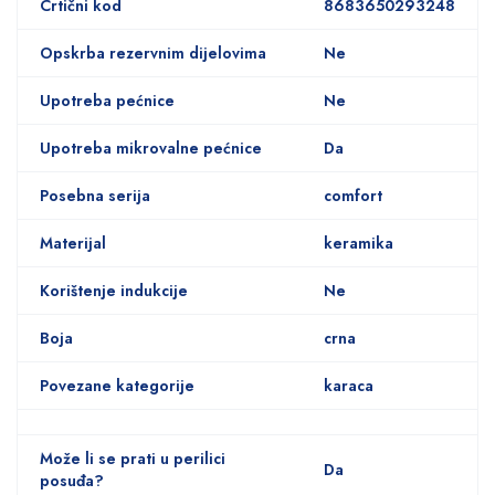
Crtični kod
8683650293248
Opskrba rezervnim dijelovima
Ne
Upotreba pećnice
Ne
Upotreba mikrovalne pećnice
Da
Posebna serija
comfort
Materijal
keramika
Korištenje indukcije
Ne
Boja
crna
Povezane kategorije
karaca
Može li se prati u perilici
Da
posuđa?